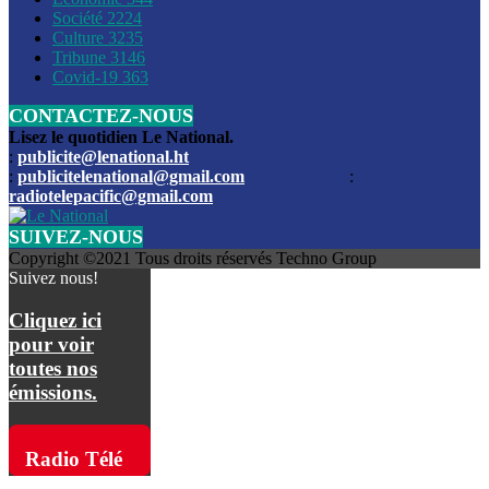
Société
2224
Culture
3235
Les funérailles du journaliste Jimmy Jean tué lors de l’atta
Tribune
3146
par les bandits
Covid-19
363
CONTACTEZ-NOUS
Des échanges de tirs entre les forces de l’ordre et des ban
signalés, mercredi
Lisez le quotidien Le National.
:
publicite@lenational.ht
:
publicitelenational@gmail.com
:
L’ancien directeur general de la police nationale d’Haiti, M
radiotelepacific@gmail.com
a été intronisé, mardi
SUIVEZ-NOUS
L’ex député Prophane Victor sous les verrous de la PNH. Il a
Copyright ©2021 Tous droits réservés Techno Group
dimanche par la DCPJ
Suivez nous!
Plus de 700 nouveaux policiers ont été gradués, vendredi, 
Cliquez ici
de Police nationale d’Haiti
pour voir
toutes nos
Le gouvernement américain a décidé de rembourser les fr
émissions.
dossier pour près de 100.000 migrants
La commission municipale de Pétion-Ville informe avoir pri
Radio Télé
mesures pour renforcer la sécurité