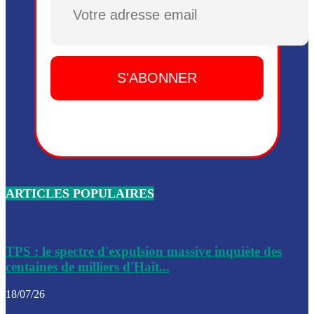
Plusieurs drones explosifs ont été largués dans la zone de 
Dieu, le mardi 2 juin.
Leslie Voltaire annonce la remise du pouvoir le 7 février, s
du 3 avril 2024
Médecins Sans Frontières (MSF) annonce la suspension de 
à Bel-Air
Nouveau Numéro d’Identification pour toute demande ou
renouvellement de passeport en Haïti
ARTICLES POPULAIRES
Le consul haïtien à Santiago démissionne, dénonçant les dif
migratoires des Haïtiens
Les forces de l’ordre ont lancé une vaste opération dans le
de Bel-Air et Bas-Delmas
TPS : le spectre d'expulsion massive inquiète des
centaines de milliers d'Haït...
Les forces de l’ordre ont réussi à neutraliser plusieurs ban
cadre d’une opération
18/07/26