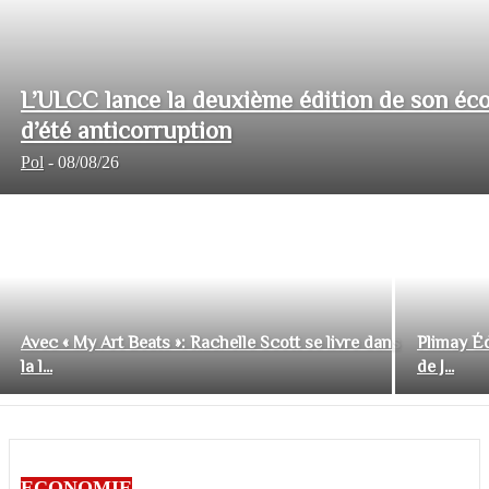
L’ULCC lance la deuxième édition de son éco
d’été anticorruption
Pol
-
08/08/26
Avec « My Art Beats »: Rachelle Scott se livre dans
Plimay Éd
la l...
de J...
ECONOMIE