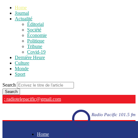
Home
Journal
Actualité
Éditorial
Société
Économie
Politique
Tribune
Covid-19
Dernière Heure
Culture
Monde
Sport
Search
: radiotelepacific@gmail.com
Radio Pacific 101.5 fm
Home
Radio Pacific 101.5 fm - En direct