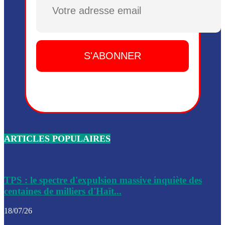
Plusieurs drones explosifs ont été largués dans la zone de 
Dieu, le mardi 2 juin.
Leslie Voltaire annonce la remise du pouvoir le 7 février, s
du 3 avril 2024
Médecins Sans Frontières (MSF) annonce la suspension de 
à Bel-Air
Nouveau Numéro d’Identification pour toute demande ou
renouvellement de passeport en Haïti
ARTICLES POPULAIRES
Le consul haïtien à Santiago démissionne, dénonçant les dif
migratoires des Haïtiens
Les forces de l’ordre ont lancé une vaste opération dans le
de Bel-Air et Bas-Delmas
TPS : le spectre d'expulsion massive inquiète des
centaines de milliers d'Haït...
Les forces de l’ordre ont réussi à neutraliser plusieurs ban
cadre d’une opération
18/07/26