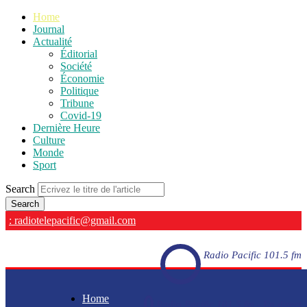
Home
Journal
Actualité
Éditorial
Société
Économie
Politique
Tribune
Covid-19
Dernière Heure
Culture
Monde
Sport
Search
: radiotelepacific@gmail.com
Radio Pacific 101.5 fm
Home
Radio Pacific 101.5 fm - En direct