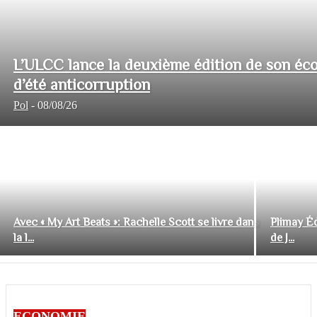
L’ULCC lance la deuxième édition de son éco
d’été anticorruption
Pol
-
08/08/26
Avec « My Art Beats »: Rachelle Scott se livre dans
Plimay Éd
la l...
de J...
ECONOMIE