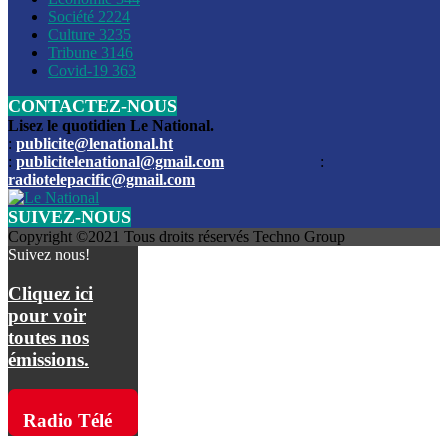
Société
2224
Culture
3235
Les funérailles du journaliste Jimmy Jean tué lors de l’atta
Tribune
3146
par les bandits
Covid-19
363
CONTACTEZ-NOUS
Des échanges de tirs entre les forces de l’ordre et des ban
signalés, mercredi
Lisez le quotidien Le National.
:
publicite@lenational.ht
:
publicitelenational@gmail.com
:
L’ancien directeur general de la police nationale d’Haiti, M
radiotelepacific@gmail.com
a été intronisé, mardi
SUIVEZ-NOUS
L’ex député Prophane Victor sous les verrous de la PNH. Il a
Copyright ©2021 Tous droits réservés Techno Group
dimanche par la DCPJ
Suivez nous!
Plus de 700 nouveaux policiers ont été gradués, vendredi, 
Cliquez ici
de Police nationale d’Haiti
pour voir
toutes nos
Le gouvernement américain a décidé de rembourser les fr
émissions.
dossier pour près de 100.000 migrants
La commission municipale de Pétion-Ville informe avoir pri
Radio Télé
mesures pour renforcer la sécurité