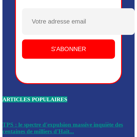
Plusieurs drones explosifs ont été largués dans la zone de 
Dieu, le mardi 2 juin.
Plusieurs drones explosifs ont été largués dans la zone de 
Dieu, le mardi 2 juin.
Leslie Voltaire annonce la remise du pouvoir le 7 février, s
du 3 avril 2024
Médecins Sans Frontières (MSF) annonce la suspension de 
à Bel-Air
Nouveau Numéro d’Identification pour toute demande ou
renouvellement de passeport en Haïti
ARTICLES POPULAIRES
Le consul haïtien à Santiago démissionne, dénonçant les dif
migratoires des Haïtiens
Les forces de l’ordre ont lancé une vaste opération dans le
de Bel-Air et Bas-Delmas
TPS : le spectre d'expulsion massive inquiète des
centaines de milliers d'Haït...