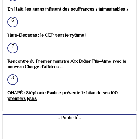
En Haïti, les gangs infligent des souffrances « inimaginables »
6
Haïti-Elections : le CEP tient le rythme !
7
Rencontre du Premier ministre Alix Didier Fils-Aimé avec le
nouveau Chargé d’affaires ...
8
ONAPÉ : Stéphanie Paultre présente le bilan de ses 100
premiers jours
- Publicité -