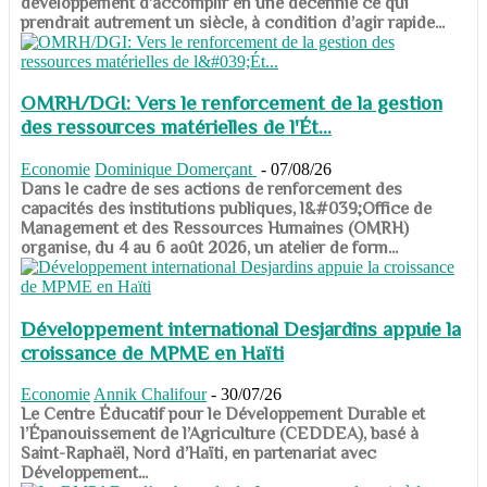
développement d’accomplir en une décennie ce qui
prendrait autrement un siècle, à condition d’agir rapide...
OMRH/DGI: Vers le renforcement de la gestion
des ressources matérielles de l'Ét...
Economie
Dominique Domerçant
-
07/08/26
Dans le cadre de ses actions de renforcement des
capacités des institutions publiques, l&#039;Office de
Management et des Ressources Humaines (OMRH)
organise, du 4 au 6 août 2026, un atelier de form...
Développement international Desjardins appuie la
croissance de MPME en Haïti
Economie
Annik Chalifour
-
30/07/26
​​​​​​​Le Centre Éducatif pour le Développement Durable et
l’Épanouissement de l’Agriculture (CEDDEA), basé à
Saint-Raphaël, Nord d’Haïti, en partenariat avec
Développement...