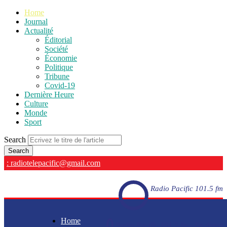
Home
Journal
Actualité
Éditorial
Société
Économie
Politique
Tribune
Covid-19
Dernière Heure
Culture
Monde
Sport
Search
: radiotelepacific@gmail.com
Radio Pacific 101.5 fm
Home
Radio Pacific 101.5 fm - En direct