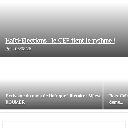
Haïti-Elections : le CEP tient le rythme !
Pol
-
06/08/26
Écrivaine du mois de Hafrique Littéraire : Mileva
Bois-Caïm
ROUMER
deme...