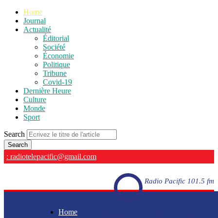
Home
Journal
Actualité
Éditorial
Société
Économie
Politique
Tribune
Covid-19
Dernière Heure
Culture
Monde
Sport
Search
: radiotelepacific@gmail.com
Radio Pacific 101.5 fm
Home
Radio Pacific 101.5 fm - En direct