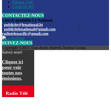
Les funérailles du journaliste Jimmy Jean tué lors de l’atta
Tribune
3146
par les bandits
Covid-19
363
CONTACTEZ-NOUS
Des échanges de tirs entre les forces de l’ordre et des ban
signalés, mercredi
Lisez le quotidien Le National.
:
publicite@lenational.ht
:
publicitelenational@gmail.com
:
L’ancien directeur general de la police nationale d’Haiti, M
radiotelepacific@gmail.com
a été intronisé, mardi
SUIVEZ-NOUS
L’ex député Prophane Victor sous les verrous de la PNH. Il a
Copyright ©2021 Tous droits réservés Techno Group
dimanche par la DCPJ
Suivez nous!
Plus de 700 nouveaux policiers ont été gradués, vendredi, 
Cliquez ici
de Police nationale d’Haiti
pour voir
toutes nos
Le gouvernement américain a décidé de rembourser les fr
émissions.
dossier pour près de 100.000 migrants
La commission municipale de Pétion-Ville informe avoir pri
Radio Télé
mesures pour renforcer la sécurité
Pacific sur
L’Administration fédérale de l’Aviation (FAA) a atténué l’int
vols vers Haïti