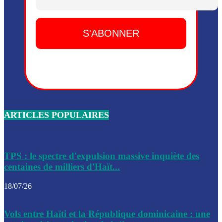
Dieu, le mardi 2 juin.
Leslie Voltaire annonce la remise du pouvoir le 7 février, s
du 3 avril 2024
Médecins Sans Frontières (MSF) annonce la suspension de 
à Bel-Air
Nouveau Numéro d’Identification pour toute demande ou
renouvellement de passeport en Haïti
ARTICLES POPULAIRES
Le consul haïtien à Santiago démissionne, dénonçant les dif
migratoires des Haïtiens
Les forces de l’ordre ont lancé une vaste opération dans le
de Bel-Air et Bas-Delmas
TPS : le spectre d'expulsion massive inquiète des
centaines de milliers d'Haït...
Les forces de l’ordre ont réussi à neutraliser plusieurs ban
cadre d’une opération
18/07/26
Le CEP a publié mardi le nouveau calendrier électoral pour
Vols entre Haïti et la République dominicaine : une
l’organisation des élections dans le pays