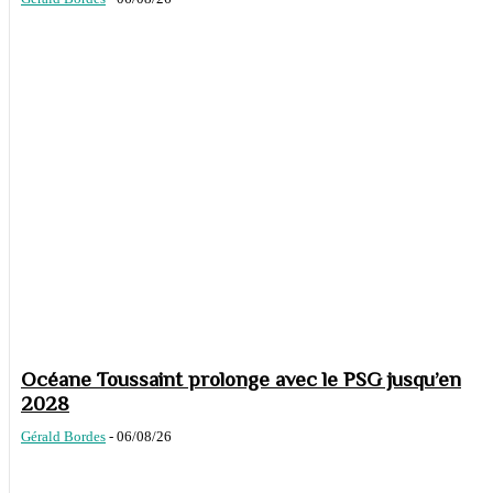
Océane Toussaint prolonge avec le PSG jusqu’en
2028
Gérald Bordes
-
06/08/26