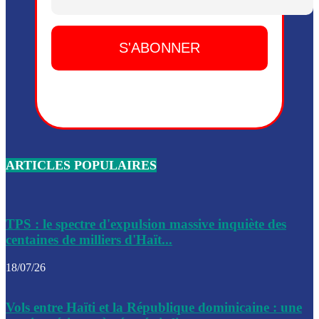
Dieu, le mardi 2 juin.
Leslie Voltaire annonce la remise du pouvoir le 7 février, s
du 3 avril 2024
Médecins Sans Frontières (MSF) annonce la suspension de 
à Bel-Air
Nouveau Numéro d’Identification pour toute demande ou
renouvellement de passeport en Haïti
ARTICLES POPULAIRES
Le consul haïtien à Santiago démissionne, dénonçant les dif
migratoires des Haïtiens
Les forces de l’ordre ont lancé une vaste opération dans le
de Bel-Air et Bas-Delmas
TPS : le spectre d'expulsion massive inquiète des
centaines de milliers d'Haït...
Les forces de l’ordre ont réussi à neutraliser plusieurs ban
cadre d’une opération
18/07/26
Le CEP a publié mardi le nouveau calendrier électoral pour
Vols entre Haïti et la République dominicaine : une
l’organisation des élections dans le pays