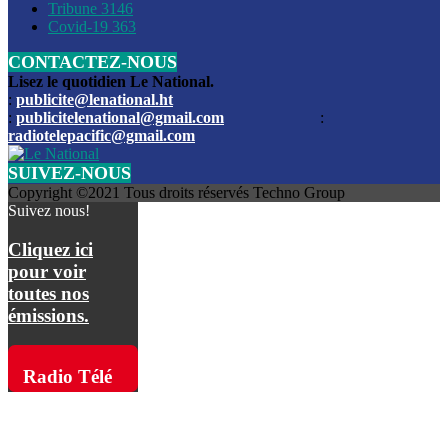
Les funérailles du journaliste Jimmy Jean tué lors de l’atta
Tribune
3146
par les bandits
Covid-19
363
CONTACTEZ-NOUS
Des échanges de tirs entre les forces de l’ordre et des ban
signalés, mercredi
Lisez le quotidien Le National.
:
publicite@lenational.ht
:
publicitelenational@gmail.com
:
L’ancien directeur general de la police nationale d’Haiti, M
radiotelepacific@gmail.com
a été intronisé, mardi
SUIVEZ-NOUS
L’ex député Prophane Victor sous les verrous de la PNH. Il a
Copyright ©2021 Tous droits réservés Techno Group
dimanche par la DCPJ
Suivez nous!
Plus de 700 nouveaux policiers ont été gradués, vendredi, 
Cliquez ici
de Police nationale d’Haiti
pour voir
toutes nos
Le gouvernement américain a décidé de rembourser les fr
émissions.
dossier pour près de 100.000 migrants
La commission municipale de Pétion-Ville informe avoir pri
Radio Télé
mesures pour renforcer la sécurité
Pacific sur
L’Administration fédérale de l’Aviation (FAA) a atténué l’int
vols vers Haïti