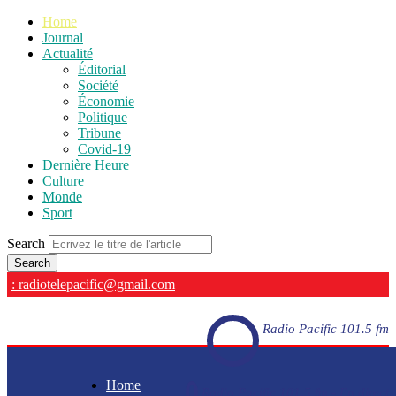
Home
Journal
Actualité
Éditorial
Société
Économie
Politique
Tribune
Covid-19
Dernière Heure
Culture
Monde
Sport
Search
: radiotelepacific@gmail.com
Radio Pacific 101.5 fm
Home
Radio Pacific 101.5 fm - En direct