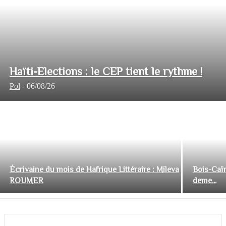
Haïti-Elections : le CEP tient le rythme !
Pol
-
06/08/26
Écrivaine du mois de Hafrique Littéraire : Mileva
Bois-Caïm
ROUMER
deme...