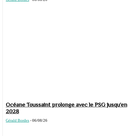
Océane Toussaint prolonge avec le PSG jusqu’en
2028
Gérald Bordes
-
06/08/26