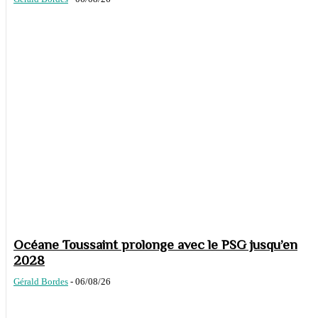
Océane Toussaint prolonge avec le PSG jusqu’en
2028
Gérald Bordes
-
06/08/26