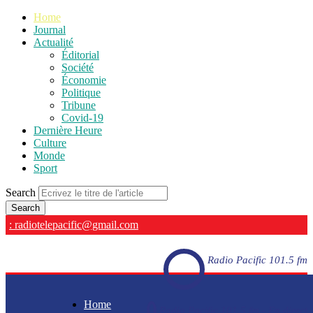
Home
Journal
Actualité
Éditorial
Société
Économie
Politique
Tribune
Covid-19
Dernière Heure
Culture
Monde
Sport
Search
: radiotelepacific@gmail.com
Radio Pacific 101.5 fm
Home
Radio Pacific 101.5 fm - En direct