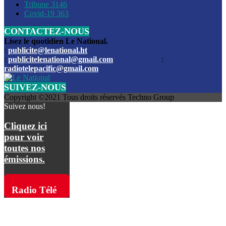
Les funérailles du journaliste Jimmy Jean tué lors de l’atta
Tribune
3146
par les bandits
Covid-19
363
CONTACTEZ-NOUS
Des échanges de tirs entre les forces de l’ordre et des ban
signalés, mercredi
Lisez le quotidien Le National.
:
publicite@lenational.ht
:
publicitelenational@gmail.com
:
L’ancien directeur general de la police nationale d’Haiti, M
radiotelepacific@gmail.com
a été intronisé, mardi
SUIVEZ-NOUS
L’ex député Prophane Victor sous les verrous de la PNH. Il a
Copyright ©2021 Tous droits réservés Techno Group
dimanche par la DCPJ
Suivez nous!
Plus de 700 nouveaux policiers ont été gradués, vendredi, 
Cliquez ici
de Police nationale d’Haiti
pour voir
toutes nos
Le gouvernement américain a décidé de rembourser les fr
émissions.
dossier pour près de 100.000 migrants
La commission municipale de Pétion-Ville informe avoir pri
Radio Télé
mesures pour renforcer la sécurité
Pacific sur
L’Administration fédérale de l’Aviation (FAA) a atténué l’int
vols vers Haïti