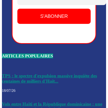
Dieu, le mardi 2 juin.
Leslie Voltaire annonce la remise du pouvoir le 7 février, s
du 3 avril 2024
Médecins Sans Frontières (MSF) annonce la suspension de 
à Bel-Air
Nouveau Numéro d’Identification pour toute demande ou
renouvellement de passeport en Haïti
ARTICLES POPULAIRES
Le consul haïtien à Santiago démissionne, dénonçant les dif
migratoires des Haïtiens
Les forces de l’ordre ont lancé une vaste opération dans le
de Bel-Air et Bas-Delmas
TPS : le spectre d'expulsion massive inquiète des
centaines de milliers d'Haït...
Les forces de l’ordre ont réussi à neutraliser plusieurs ban
cadre d’une opération
18/07/26
Le CEP a publié mardi le nouveau calendrier électoral pour
Vols entre Haïti et la République dominicaine : une
l’organisation des élections dans le pays