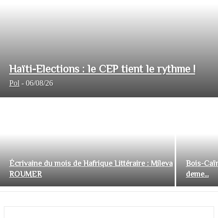
Haïti-Elections : le CEP tient le rythme !
Pol
-
06/08/26
Écrivaine du mois de Hafrique Littéraire : Mileva
Bois-Caïm
ROUMER
deme...