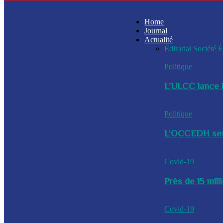
Home
Journal
Actualité
Éditorial
Société
É
Politique
L’ULCC lance l
Politique
L’OCCEDH sensi
Covid-19
Près de 15 mil
Covid-19