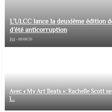
L’ULCC lance la deuxième édition d
d’été anticorruption
Pol
-
08/08/26
Avec « My Art Beats »: Rachelle Scott se 
l...