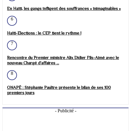
En Haïti, les gangs infligent des souffrances « inimaginables »
6
Haïti-Elections : le CEP tient le rythme !
7
Rencontre du Premier ministre Alix Didier Fils-Aimé avec le
nouveau Chargé d’affaires ...
8
ONAPÉ : Stéphanie Paultre présente le bilan de ses 100
premiers jours
- Publicité -