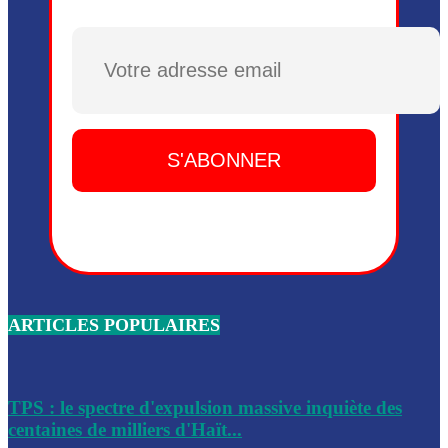
Plusieurs drones explosifs ont été largués dans la zone de 
Dieu, le mardi 2 juin.
Plusieurs drones explosifs ont été largués dans la zone de 
Dieu, le mardi 2 juin.
Leslie Voltaire annonce la remise du pouvoir le 7 février, s
du 3 avril 2024
Médecins Sans Frontières (MSF) annonce la suspension de 
à Bel-Air
Nouveau Numéro d’Identification pour toute demande ou
renouvellement de passeport en Haïti
ARTICLES POPULAIRES
Le consul haïtien à Santiago démissionne, dénonçant les dif
migratoires des Haïtiens
Les forces de l’ordre ont lancé une vaste opération dans le
de Bel-Air et Bas-Delmas
TPS : le spectre d'expulsion massive inquiète des
centaines de milliers d'Haït...