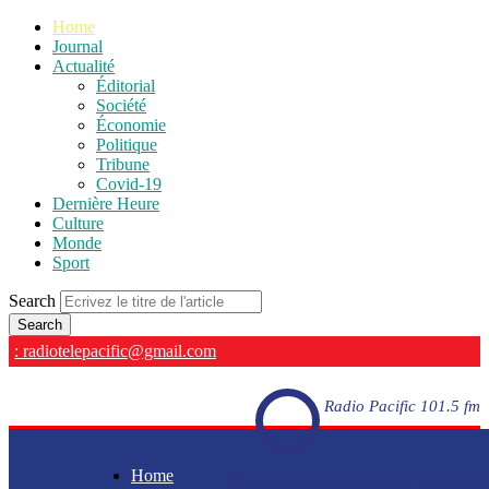
Home
Journal
Actualité
Éditorial
Société
Économie
Politique
Tribune
Covid-19
Dernière Heure
Culture
Monde
Sport
Search
: radiotelepacific@gmail.com
Radio Pacific 101.5 fm
Home
Radio Pacific 101.5 fm - En direct