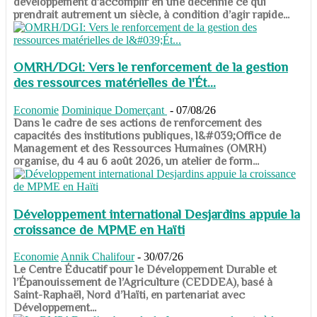
développement d’accomplir en une décennie ce qui
prendrait autrement un siècle, à condition d’agir rapide...
OMRH/DGI: Vers le renforcement de la gestion
des ressources matérielles de l'Ét...
Economie
Dominique Domerçant
-
07/08/26
Dans le cadre de ses actions de renforcement des
capacités des institutions publiques, l&#039;Office de
Management et des Ressources Humaines (OMRH)
organise, du 4 au 6 août 2026, un atelier de form...
Développement international Desjardins appuie la
croissance de MPME en Haïti
Economie
Annik Chalifour
-
30/07/26
​​​​​​​Le Centre Éducatif pour le Développement Durable et
l’Épanouissement de l’Agriculture (CEDDEA), basé à
Saint-Raphaël, Nord d’Haïti, en partenariat avec
Développement...