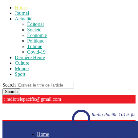
Home
Journal
Actualité
Éditorial
Société
Économie
Politique
Tribune
Covid-19
Dernière Heure
Culture
Monde
Sport
Search
: radiotelepacific@gmail.com
Radio Pacific 101.5 fm
Home
Radio Pacific 101.5 fm - En direct