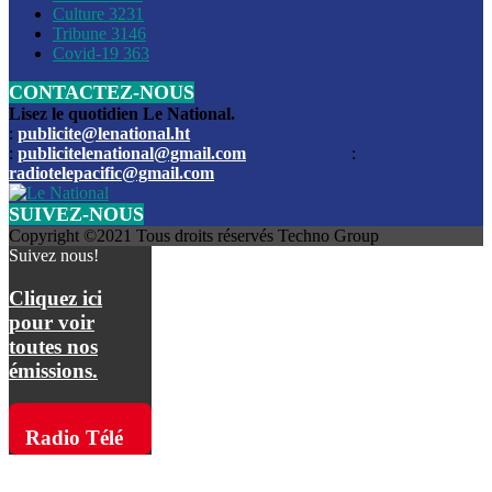
Culture
3231
Les funérailles du journaliste Jimmy Jean tué lors de l’atta
Tribune
3146
par les bandits
Covid-19
363
CONTACTEZ-NOUS
Des échanges de tirs entre les forces de l’ordre et des ban
signalés, mercredi
Lisez le quotidien Le National.
:
publicite@lenational.ht
:
publicitelenational@gmail.com
:
L’ancien directeur general de la police nationale d’Haiti, M
radiotelepacific@gmail.com
a été intronisé, mardi
SUIVEZ-NOUS
L’ex député Prophane Victor sous les verrous de la PNH. Il a
Copyright ©2021 Tous droits réservés Techno Group
dimanche par la DCPJ
Suivez nous!
Plus de 700 nouveaux policiers ont été gradués, vendredi, 
Cliquez ici
de Police nationale d’Haiti
pour voir
toutes nos
Le gouvernement américain a décidé de rembourser les fr
émissions.
dossier pour près de 100.000 migrants
La commission municipale de Pétion-Ville informe avoir pri
Radio Télé
mesures pour renforcer la sécurité
Pacific sur
L’Administration fédérale de l’Aviation (FAA) a atténué l’int