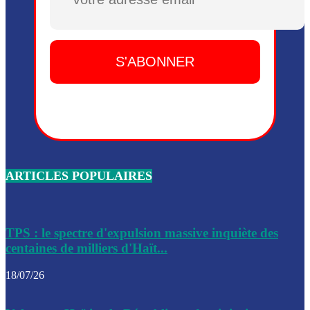
Plusieurs drones explosifs ont été largués dans la zone de 
Dieu, le mardi 2 juin.
Leslie Voltaire annonce la remise du pouvoir le 7 février, s
du 3 avril 2024
Médecins Sans Frontières (MSF) annonce la suspension de 
à Bel-Air
Nouveau Numéro d’Identification pour toute demande ou
renouvellement de passeport en Haïti
ARTICLES POPULAIRES
Le consul haïtien à Santiago démissionne, dénonçant les dif
migratoires des Haïtiens
Les forces de l’ordre ont lancé une vaste opération dans le
de Bel-Air et Bas-Delmas
TPS : le spectre d'expulsion massive inquiète des
centaines de milliers d'Haït...
Les forces de l’ordre ont réussi à neutraliser plusieurs ban
cadre d’une opération
18/07/26
Le CEP a publié mardi le nouveau calendrier électoral pour