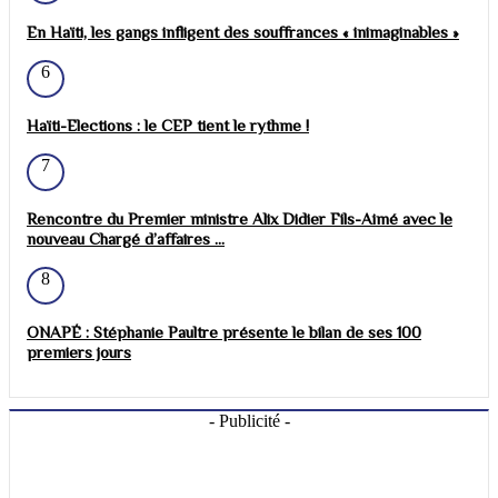
En Haïti, les gangs infligent des souffrances « inimaginables »
6
Haïti-Elections : le CEP tient le rythme !
7
Rencontre du Premier ministre Alix Didier Fils-Aimé avec le
nouveau Chargé d’affaires ...
8
ONAPÉ : Stéphanie Paultre présente le bilan de ses 100
premiers jours
- Publicité -