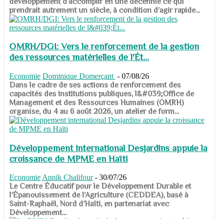
développement d’accomplir en une décennie ce qui
prendrait autrement un siècle, à condition d’agir rapide...
OMRH/DGI: Vers le renforcement de la gestion
des ressources matérielles de l'Ét...
Economie
Dominique Domerçant
-
07/08/26
Dans le cadre de ses actions de renforcement des
capacités des institutions publiques, l&#039;Office de
Management et des Ressources Humaines (OMRH)
organise, du 4 au 6 août 2026, un atelier de form...
Développement international Desjardins appuie la
croissance de MPME en Haïti
Economie
Annik Chalifour
-
30/07/26
​​​​​​​Le Centre Éducatif pour le Développement Durable et
l’Épanouissement de l’Agriculture (CEDDEA), basé à
Saint-Raphaël, Nord d’Haïti, en partenariat avec
Développement...