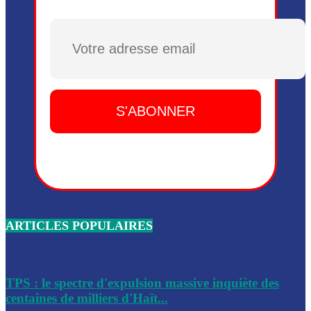
Plusieurs drones explosifs ont été largués dans la zone de 
Dieu, le mardi 2 juin.
Plusieurs drones explosifs ont été largués dans la zone de 
Dieu, le mardi 2 juin.
Leslie Voltaire annonce la remise du pouvoir le 7 février, s
du 3 avril 2024
Médecins Sans Frontières (MSF) annonce la suspension de 
à Bel-Air
Nouveau Numéro d’Identification pour toute demande ou
renouvellement de passeport en Haïti
ARTICLES POPULAIRES
Le consul haïtien à Santiago démissionne, dénonçant les dif
migratoires des Haïtiens
Les forces de l’ordre ont lancé une vaste opération dans le
de Bel-Air et Bas-Delmas
TPS : le spectre d'expulsion massive inquiète des
centaines de milliers d'Haït...