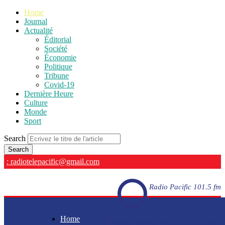
Home
Journal
Actualité
Éditorial
Société
Économie
Politique
Tribune
Covid-19
Dernière Heure
Culture
Monde
Sport
Search
: radiotelepacific@gmail.com
Radio Pacific 101.5 fm
Home
Radio Pacific 101.5 fm - En direct