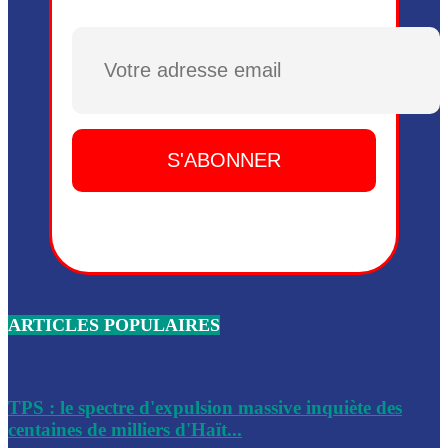
Plusieurs drones explosifs ont été largués dans la zone de 
Dieu, le mardi 2 juin.
Plusieurs drones explosifs ont été largués dans la zone de 
Dieu, le mardi 2 juin.
Leslie Voltaire annonce la remise du pouvoir le 7 février, s
du 3 avril 2024
Médecins Sans Frontières (MSF) annonce la suspension de 
à Bel-Air
Nouveau Numéro d’Identification pour toute demande ou
renouvellement de passeport en Haïti
ARTICLES POPULAIRES
Le consul haïtien à Santiago démissionne, dénonçant les dif
migratoires des Haïtiens
Les forces de l’ordre ont lancé une vaste opération dans le
de Bel-Air et Bas-Delmas
TPS : le spectre d'expulsion massive inquiète des
centaines de milliers d'Haït...