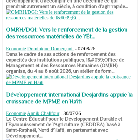
développement d’accomplir en une décennie ce qui
prendrait autrement un siècle, à condition d’agir rapide...
OMRH/DGI: Vers le renforcement de la gestion
des ressources matérielles de l'Ét...
Economie
Dominique Domerçant
-
07/08/26
Dans le cadre de ses actions de renforcement des
capacités des institutions publiques, l&#039;Office de
Management et des Ressources Humaines (OMRH)
organise, du 4 au 6 août 2026, un atelier de form...
Développement international Desjardins appuie la
croissance de MPME en Haïti
Economie
Annik Chalifour
-
30/07/26
​​​​​​​Le Centre Éducatif pour le Développement Durable et
l’Épanouissement de l’Agriculture (CEDDEA), basé à
Saint-Raphaël, Nord d’Haïti, en partenariat avec
Développement...