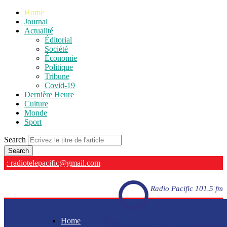
Home
Journal
Actualité
Éditorial
Société
Économie
Politique
Tribune
Covid-19
Dernière Heure
Culture
Monde
Sport
Search
: radiotelepacific@gmail.com
Radio Pacific 101.5 fm
Home
Radio Pacific 101.5 fm - En direct