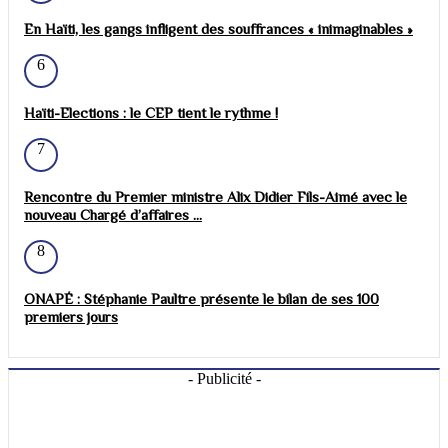
En Haïti, les gangs infligent des souffrances « inimaginables »
6
Haïti-Elections : le CEP tient le rythme !
7
Rencontre du Premier ministre Alix Didier Fils-Aimé avec le
nouveau Chargé d’affaires ...
8
ONAPÉ : Stéphanie Paultre présente le bilan de ses 100
premiers jours
- Publicité -