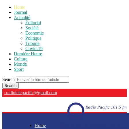
Home
Journal
Actualité
Éditorial
Société
Économie
Politique
Tribune
Covid-19
Dernière Heure
Culture
Monde
Sport
Search
: radiotelepacific@gmail.com
Radio Pacific 101.5 fm
Home
Radio Pacific 101.5 fm - En direct