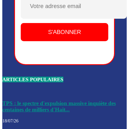
Plusieurs drones explosifs ont été largués dans la zone de 
Dieu, le mardi 2 juin.
Leslie Voltaire annonce la remise du pouvoir le 7 février, s
du 3 avril 2024
Médecins Sans Frontières (MSF) annonce la suspension de 
à Bel-Air
Nouveau Numéro d’Identification pour toute demande ou
renouvellement de passeport en Haïti
ARTICLES POPULAIRES
Le consul haïtien à Santiago démissionne, dénonçant les dif
migratoires des Haïtiens
Les forces de l’ordre ont lancé une vaste opération dans le
de Bel-Air et Bas-Delmas
TPS : le spectre d'expulsion massive inquiète des
centaines de milliers d'Haït...
Les forces de l’ordre ont réussi à neutraliser plusieurs ban
cadre d’une opération
18/07/26