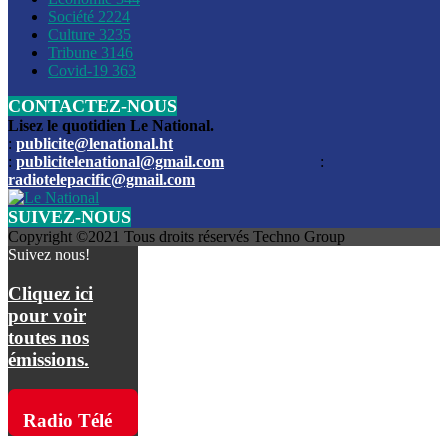
Société
2224
Culture
3235
Les funérailles du journaliste Jimmy Jean tué lors de l’atta
Tribune
3146
par les bandits
Covid-19
363
CONTACTEZ-NOUS
Des échanges de tirs entre les forces de l’ordre et des ban
signalés, mercredi
Lisez le quotidien Le National.
:
publicite@lenational.ht
:
publicitelenational@gmail.com
:
L’ancien directeur general de la police nationale d’Haiti, M
radiotelepacific@gmail.com
a été intronisé, mardi
SUIVEZ-NOUS
L’ex député Prophane Victor sous les verrous de la PNH. Il a
Copyright ©2021 Tous droits réservés Techno Group
dimanche par la DCPJ
Suivez nous!
Plus de 700 nouveaux policiers ont été gradués, vendredi, 
Cliquez ici
de Police nationale d’Haiti
pour voir
toutes nos
Le gouvernement américain a décidé de rembourser les fr
émissions.
dossier pour près de 100.000 migrants
La commission municipale de Pétion-Ville informe avoir pri
Radio Télé
mesures pour renforcer la sécurité