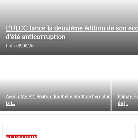
L’ULCC lance la deuxième édition de son éco
d’été anticorruption
Pol
-
08/08/26
Avec « My Art Beats »: Rachelle Scott se livre dans
Plimay Éd
la l...
de J...
ECONOMIE