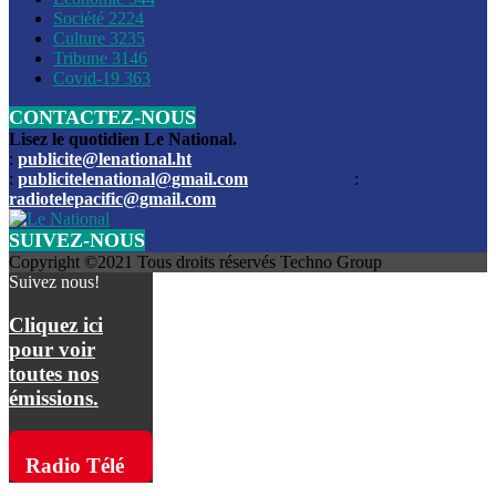
Société
2224
Culture
3235
Les funérailles du journaliste Jimmy Jean tué lors de l’atta
Tribune
3146
par les bandits
Covid-19
363
CONTACTEZ-NOUS
Des échanges de tirs entre les forces de l’ordre et des ban
signalés, mercredi
Lisez le quotidien Le National.
:
publicite@lenational.ht
:
publicitelenational@gmail.com
:
L’ancien directeur general de la police nationale d’Haiti, M
radiotelepacific@gmail.com
a été intronisé, mardi
SUIVEZ-NOUS
L’ex député Prophane Victor sous les verrous de la PNH. Il a
Copyright ©2021 Tous droits réservés Techno Group
dimanche par la DCPJ
Suivez nous!
Plus de 700 nouveaux policiers ont été gradués, vendredi, 
Cliquez ici
de Police nationale d’Haiti
pour voir
toutes nos
Le gouvernement américain a décidé de rembourser les fr
émissions.
dossier pour près de 100.000 migrants
La commission municipale de Pétion-Ville informe avoir pri
Radio Télé
mesures pour renforcer la sécurité