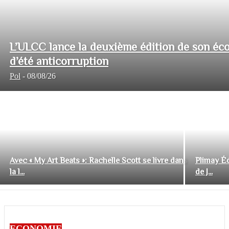
L’ULCC lance la deuxième édition de son éco
d’été anticorruption
Pol
-
08/08/26
Avec « My Art Beats »: Rachelle Scott se livre dans
Plimay Éd
la l...
de J...
ECONOMIE