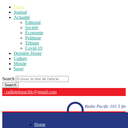
Home
Journal
Actualité
Éditorial
Société
Économie
Politique
Tribune
Covid-19
Dernière Heure
Culture
Monde
Sport
Search
: radiotelepacific@gmail.com
Radio Pacific 101.5 fm
Home
Radio Pacific 101.5 fm - En direct