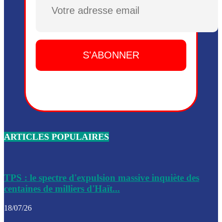
Plusieurs drones explosifs ont été largués dans la zone de 
Dieu, le mardi 2 juin.
Leslie Voltaire annonce la remise du pouvoir le 7 février, s
du 3 avril 2024
Médecins Sans Frontières (MSF) annonce la suspension de 
à Bel-Air
Nouveau Numéro d’Identification pour toute demande ou
renouvellement de passeport en Haïti
ARTICLES POPULAIRES
Le consul haïtien à Santiago démissionne, dénonçant les dif
migratoires des Haïtiens
Les forces de l’ordre ont lancé une vaste opération dans le
de Bel-Air et Bas-Delmas
TPS : le spectre d'expulsion massive inquiète des
centaines de milliers d'Haït...
Les forces de l’ordre ont réussi à neutraliser plusieurs ban
cadre d’une opération
18/07/26