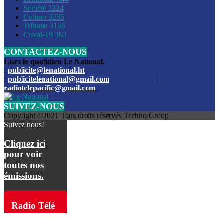
Société
2224
Culture
3235
Les funérailles du journaliste Jimmy Jean tué lors de l’atta
Tribune
3146
par les bandits
Covid-19
363
CONTACTEZ-NOUS
Des échanges de tirs entre les forces de l’ordre et des ban
signalés, mercredi
Lisez le quotidien Le National.
:
publicite@lenational.ht
:
publicitelenational@gmail.com
:
L’ancien directeur general de la police nationale d’Haiti, M
radiotelepacific@gmail.com
a été intronisé, mardi
SUIVEZ-NOUS
L’ex député Prophane Victor sous les verrous de la PNH. Il a
Copyright ©2021 Tous droits réservés Techno Group
dimanche par la DCPJ
Suivez nous!
Plus de 700 nouveaux policiers ont été gradués, vendredi, 
Cliquez ici
de Police nationale d’Haiti
pour voir
toutes nos
Le gouvernement américain a décidé de rembourser les fr
émissions.
dossier pour près de 100.000 migrants
La commission municipale de Pétion-Ville informe avoir pri
Radio Télé
mesures pour renforcer la sécurité