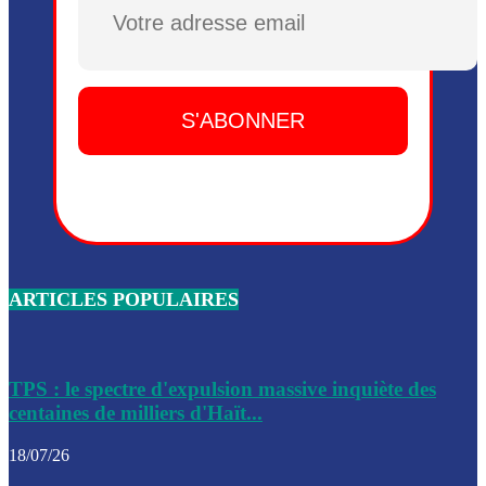
Plusieurs drones explosifs ont été largués dans la zone de 
Dieu, le mardi 2 juin.
Leslie Voltaire annonce la remise du pouvoir le 7 février, s
du 3 avril 2024
Médecins Sans Frontières (MSF) annonce la suspension de 
à Bel-Air
Nouveau Numéro d’Identification pour toute demande ou
renouvellement de passeport en Haïti
ARTICLES POPULAIRES
Le consul haïtien à Santiago démissionne, dénonçant les dif
migratoires des Haïtiens
Les forces de l’ordre ont lancé une vaste opération dans le
de Bel-Air et Bas-Delmas
TPS : le spectre d'expulsion massive inquiète des
centaines de milliers d'Haït...
Les forces de l’ordre ont réussi à neutraliser plusieurs ban
cadre d’une opération
18/07/26