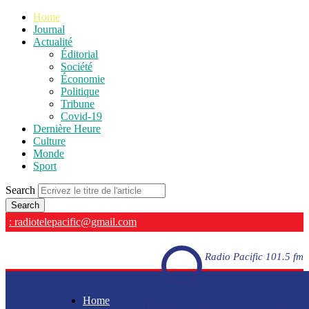
Home
Journal
Actualité
Éditorial
Société
Économie
Politique
Tribune
Covid-19
Dernière Heure
Culture
Monde
Sport
Search
: radiotelepacific@gmail.com
Radio Pacific 101.5 fm
Home
Radio Pacific 101.5 fm - En direct