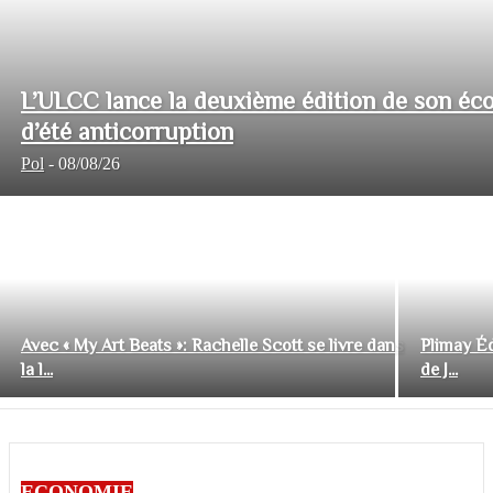
L’ULCC lance la deuxième édition de son éco
d’été anticorruption
Pol
-
08/08/26
Avec « My Art Beats »: Rachelle Scott se livre dans
Plimay Éd
la l...
de J...
ECONOMIE