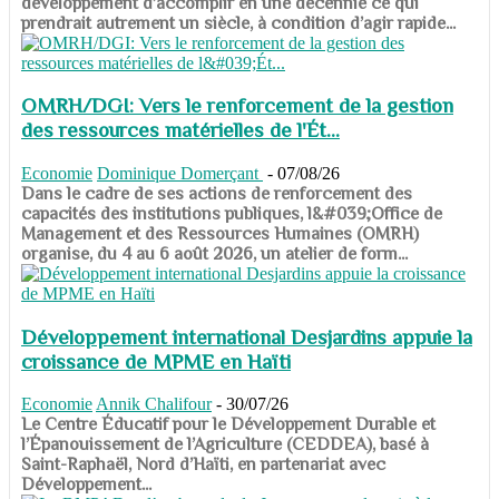
développement d’accomplir en une décennie ce qui
prendrait autrement un siècle, à condition d’agir rapide...
OMRH/DGI: Vers le renforcement de la gestion
des ressources matérielles de l'Ét...
Economie
Dominique Domerçant
-
07/08/26
Dans le cadre de ses actions de renforcement des
capacités des institutions publiques, l&#039;Office de
Management et des Ressources Humaines (OMRH)
organise, du 4 au 6 août 2026, un atelier de form...
Développement international Desjardins appuie la
croissance de MPME en Haïti
Economie
Annik Chalifour
-
30/07/26
​​​​​​​Le Centre Éducatif pour le Développement Durable et
l’Épanouissement de l’Agriculture (CEDDEA), basé à
Saint-Raphaël, Nord d’Haïti, en partenariat avec
Développement...