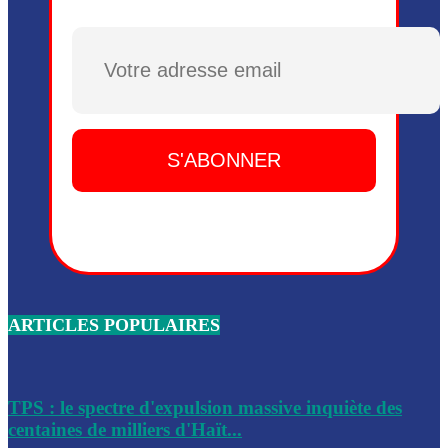
Plusieurs drones explosifs ont été largués dans la zone de 
Dieu, le mardi 2 juin.
Plusieurs drones explosifs ont été largués dans la zone de 
Dieu, le mardi 2 juin.
Leslie Voltaire annonce la remise du pouvoir le 7 février, s
du 3 avril 2024
Médecins Sans Frontières (MSF) annonce la suspension de 
à Bel-Air
Nouveau Numéro d’Identification pour toute demande ou
renouvellement de passeport en Haïti
ARTICLES POPULAIRES
Le consul haïtien à Santiago démissionne, dénonçant les dif
migratoires des Haïtiens
Les forces de l’ordre ont lancé une vaste opération dans le
de Bel-Air et Bas-Delmas
TPS : le spectre d'expulsion massive inquiète des
centaines de milliers d'Haït...