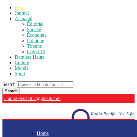
Home
Journal
Actualité
Éditorial
Société
Économie
Politique
Tribune
Covid-19
Dernière Heure
Culture
Monde
Sport
Search
: radiotelepacific@gmail.com
Radio Pacific 101.5 fm
Home
Radio Pacific 101.5 fm - En direct