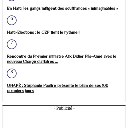
En Haïti, les gangs infligent des souffrances « inimaginables »
6
Haïti-Elections : le CEP tient le rythme !
7
Rencontre du Premier ministre Alix Didier Fils-Aimé avec le
nouveau Chargé d’affaires ...
8
ONAPÉ : Stéphanie Paultre présente le bilan de ses 100
premiers jours
- Publicité -