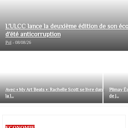
L’ULCC lance la deuxième édition de son éco
d’été anticorruption
Pol
-
08/08/26
Avec « My Art Beats »: Rachelle Scott se livre dans
Plimay Éd
la l...
de J...
ECONOMIE