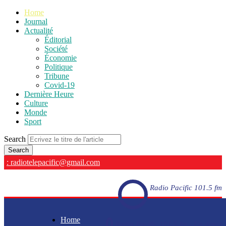
Home
Journal
Actualité
Éditorial
Société
Économie
Politique
Tribune
Covid-19
Dernière Heure
Culture
Monde
Sport
Search
: radiotelepacific@gmail.com
Radio Pacific 101.5 fm
Home
Radio Pacific 101.5 fm - En direct