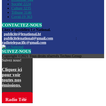
Société
2224
Culture
3235
Les funérailles du journaliste Jimmy Jean tué lors de l’atta
Tribune
3146
par les bandits
Covid-19
363
CONTACTEZ-NOUS
Des échanges de tirs entre les forces de l’ordre et des ban
signalés, mercredi
Lisez le quotidien Le National.
:
publicite@lenational.ht
:
publicitelenational@gmail.com
:
L’ancien directeur general de la police nationale d’Haiti, M
radiotelepacific@gmail.com
a été intronisé, mardi
SUIVEZ-NOUS
L’ex député Prophane Victor sous les verrous de la PNH. Il a
Copyright ©2021 Tous droits réservés Techno Group
dimanche par la DCPJ
Suivez nous!
Plus de 700 nouveaux policiers ont été gradués, vendredi, 
Cliquez ici
de Police nationale d’Haiti
pour voir
toutes nos
Le gouvernement américain a décidé de rembourser les fr
émissions.
dossier pour près de 100.000 migrants
La commission municipale de Pétion-Ville informe avoir pri
Radio Télé
mesures pour renforcer la sécurité