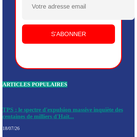
Plusieurs drones explosifs ont été largués dans la zone de 
Dieu, le mardi 2 juin.
Leslie Voltaire annonce la remise du pouvoir le 7 février, s
du 3 avril 2024
Médecins Sans Frontières (MSF) annonce la suspension de 
à Bel-Air
Nouveau Numéro d’Identification pour toute demande ou
renouvellement de passeport en Haïti
ARTICLES POPULAIRES
Le consul haïtien à Santiago démissionne, dénonçant les dif
migratoires des Haïtiens
Les forces de l’ordre ont lancé une vaste opération dans le
de Bel-Air et Bas-Delmas
TPS : le spectre d'expulsion massive inquiète des
centaines de milliers d'Haït...
Les forces de l’ordre ont réussi à neutraliser plusieurs ban
cadre d’une opération
18/07/26