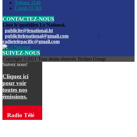
Les funérailles du journaliste Jimmy Jean tué lors de l’atta
Tribune
3146
par les bandits
Covid-19
363
CONTACTEZ-NOUS
Des échanges de tirs entre les forces de l’ordre et des ban
signalés, mercredi
Lisez le quotidien Le National.
:
publicite@lenational.ht
:
publicitelenational@gmail.com
:
L’ancien directeur general de la police nationale d’Haiti, M
radiotelepacific@gmail.com
a été intronisé, mardi
SUIVEZ-NOUS
L’ex député Prophane Victor sous les verrous de la PNH. Il a
Copyright ©2021 Tous droits réservés Techno Group
dimanche par la DCPJ
Suivez nous!
Plus de 700 nouveaux policiers ont été gradués, vendredi, 
Cliquez ici
de Police nationale d’Haiti
pour voir
toutes nos
Le gouvernement américain a décidé de rembourser les fr
émissions.
dossier pour près de 100.000 migrants
La commission municipale de Pétion-Ville informe avoir pri
Radio Télé
mesures pour renforcer la sécurité
Pacific sur
L’Administration fédérale de l’Aviation (FAA) a atténué l’int
vols vers Haïti