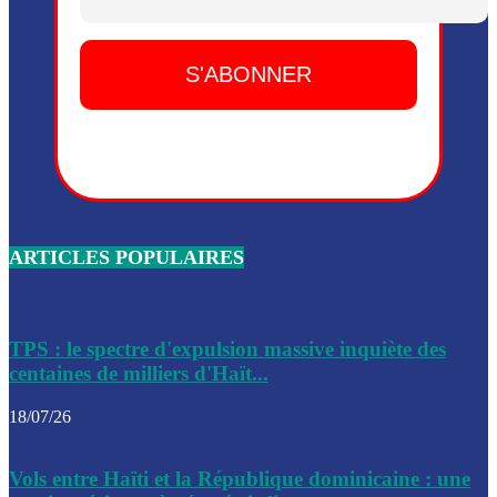
Dieu, le mardi 2 juin.
Leslie Voltaire annonce la remise du pouvoir le 7 février, s
du 3 avril 2024
Médecins Sans Frontières (MSF) annonce la suspension de 
à Bel-Air
Nouveau Numéro d’Identification pour toute demande ou
renouvellement de passeport en Haïti
ARTICLES POPULAIRES
Le consul haïtien à Santiago démissionne, dénonçant les dif
migratoires des Haïtiens
Les forces de l’ordre ont lancé une vaste opération dans le
de Bel-Air et Bas-Delmas
TPS : le spectre d'expulsion massive inquiète des
centaines de milliers d'Haït...
Les forces de l’ordre ont réussi à neutraliser plusieurs ban
cadre d’une opération
18/07/26
Le CEP a publié mardi le nouveau calendrier électoral pour
Vols entre Haïti et la République dominicaine : une
l’organisation des élections dans le pays