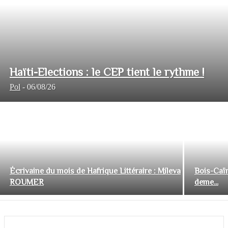
Haïti-Elections : le CEP tient le rythme !
Pol
-
06/08/26
Écrivaine du mois de Hafrique Littéraire : Mileva
Bois-Caïm
ROUMER
deme...