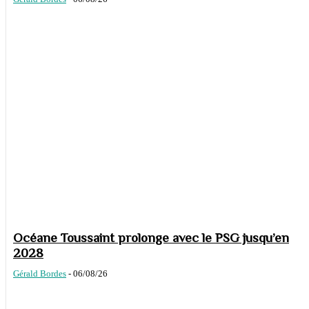
Océane Toussaint prolonge avec le PSG jusqu’en
2028
Gérald Bordes
-
06/08/26