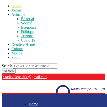
Home
Journal
Actualité
Éditorial
Société
Économie
Politique
Tribune
Covid-19
Dernière Heure
Culture
Monde
Sport
Search
: radiotelepacific@gmail.com
Radio Pacific 101.5 fm
Home
Radio Pacific 101.5 fm - En direct