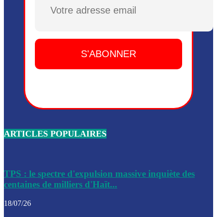
Plusieurs drones explosifs ont été largués dans la zone de 
Dieu, le mardi 2 juin.
Leslie Voltaire annonce la remise du pouvoir le 7 février, s
du 3 avril 2024
Médecins Sans Frontières (MSF) annonce la suspension de 
à Bel-Air
Nouveau Numéro d’Identification pour toute demande ou
renouvellement de passeport en Haïti
ARTICLES POPULAIRES
Le consul haïtien à Santiago démissionne, dénonçant les dif
migratoires des Haïtiens
Les forces de l’ordre ont lancé une vaste opération dans le
de Bel-Air et Bas-Delmas
TPS : le spectre d'expulsion massive inquiète des
centaines de milliers d'Haït...
Les forces de l’ordre ont réussi à neutraliser plusieurs ban
cadre d’une opération
18/07/26