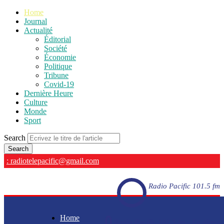
Home
Journal
Actualité
Éditorial
Société
Économie
Politique
Tribune
Covid-19
Dernière Heure
Culture
Monde
Sport
Search
: radiotelepacific@gmail.com
Radio Pacific 101.5 fm
Home
Radio Pacific 101.5 fm - En direct