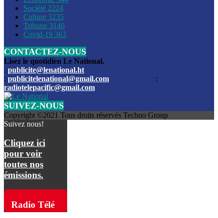
Société
2224
Culture
3235
Les funérailles du journaliste Jimmy Jean tué lors de l’atta
Tribune
3146
par les bandits
Covid-19
363
CONTACTEZ-NOUS
Des échanges de tirs entre les forces de l’ordre et des ban
signalés, mercredi
Lisez le quotidien Le National.
:
publicite@lenational.ht
:
publicitelenational@gmail.com
:
L’ancien directeur general de la police nationale d’Haiti, M
radiotelepacific@gmail.com
a été intronisé, mardi
SUIVEZ-NOUS
L’ex député Prophane Victor sous les verrous de la PNH. Il a
Copyright ©2021 Tous droits réservés Techno Group
dimanche par la DCPJ
Suivez nous!
Plus de 700 nouveaux policiers ont été gradués, vendredi, 
Cliquez ici
de Police nationale d’Haiti
pour voir
toutes nos
Le gouvernement américain a décidé de rembourser les fr
émissions.
dossier pour près de 100.000 migrants
La commission municipale de Pétion-Ville informe avoir pri
Radio Télé
mesures pour renforcer la sécurité