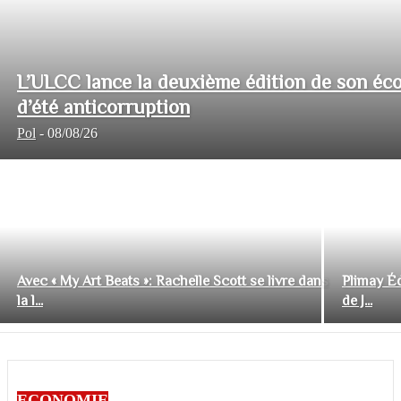
L’ULCC lance la deuxième édition de son éco
d’été anticorruption
Pol
-
08/08/26
Avec « My Art Beats »: Rachelle Scott se livre dans
Plimay Éd
la l...
de J...
ECONOMIE