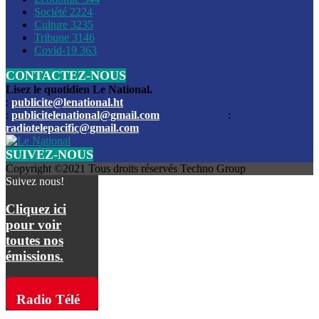
Société
2224
Culture
3235
Les funérailles du journaliste Jimmy Jean tué lors de l’atta
Tribune
3146
par les bandits
Covid-19
363
CONTACTEZ-NOUS
Des échanges de tirs entre les forces de l’ordre et des ban
signalés, mercredi
Lisez le quotidien Le National.
:
publicite@lenational.ht
:
publicitelenational@gmail.com
:
L’ancien directeur general de la police nationale d’Haiti, M
radiotelepacific@gmail.com
a été intronisé, mardi
SUIVEZ-NOUS
L’ex député Prophane Victor sous les verrous de la PNH. Il a
Copyright ©2021 Tous droits réservés Techno Group
dimanche par la DCPJ
Suivez nous!
Plus de 700 nouveaux policiers ont été gradués, vendredi, 
Cliquez ici
de Police nationale d’Haiti
pour voir
toutes nos
Le gouvernement américain a décidé de rembourser les fr
émissions.
dossier pour près de 100.000 migrants
La commission municipale de Pétion-Ville informe avoir pri
Radio Télé
mesures pour renforcer la sécurité