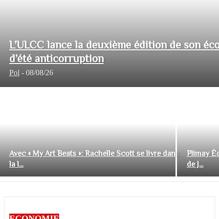
L’ULCC lance la deuxième édition de son éco
d’été anticorruption
Pol
-
08/08/26
Avec « My Art Beats »: Rachelle Scott se livre dans
Plimay Éd
la l...
de J...
ECONOMIE