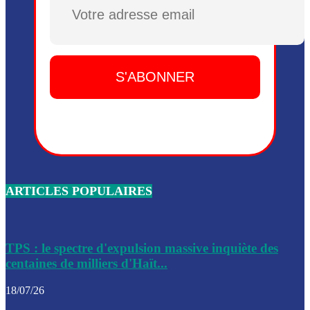
Plusieurs drones explosifs ont été largués dans la zone de 
Dieu, le mardi 2 juin.
Leslie Voltaire annonce la remise du pouvoir le 7 février, s
du 3 avril 2024
Médecins Sans Frontières (MSF) annonce la suspension de 
à Bel-Air
Nouveau Numéro d’Identification pour toute demande ou
renouvellement de passeport en Haïti
ARTICLES POPULAIRES
Le consul haïtien à Santiago démissionne, dénonçant les dif
migratoires des Haïtiens
Les forces de l’ordre ont lancé une vaste opération dans le
de Bel-Air et Bas-Delmas
TPS : le spectre d'expulsion massive inquiète des
centaines de milliers d'Haït...
Les forces de l’ordre ont réussi à neutraliser plusieurs ban
cadre d’une opération
18/07/26