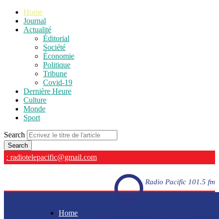
Home
Journal
Actualité
Éditorial
Société
Économie
Politique
Tribune
Covid-19
Dernière Heure
Culture
Monde
Sport
Search
: radiotelepacific@gmail.com
Radio Pacific 101.5 fm
Home
Radio Pacific 101.5 fm - En direct