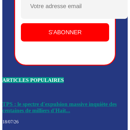
Plusieurs drones explosifs ont été largués dans la zone de 
Dieu, le mardi 2 juin.
Leslie Voltaire annonce la remise du pouvoir le 7 février, s
du 3 avril 2024
Médecins Sans Frontières (MSF) annonce la suspension de 
à Bel-Air
Nouveau Numéro d’Identification pour toute demande ou
renouvellement de passeport en Haïti
ARTICLES POPULAIRES
Le consul haïtien à Santiago démissionne, dénonçant les dif
migratoires des Haïtiens
Les forces de l’ordre ont lancé une vaste opération dans le
de Bel-Air et Bas-Delmas
TPS : le spectre d'expulsion massive inquiète des
centaines de milliers d'Haït...
Les forces de l’ordre ont réussi à neutraliser plusieurs ban
cadre d’une opération
18/07/26