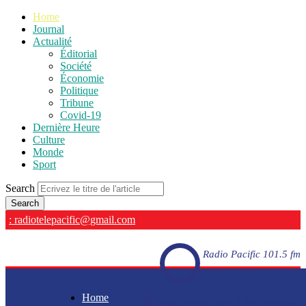
Home
Journal
Actualité
Éditorial
Société
Économie
Politique
Tribune
Covid-19
Dernière Heure
Culture
Monde
Sport
Search
: radiotelepacific@gmail.com
Radio Pacific 101.5 fm
Home
Radio Pacific 101.5 fm - En direct