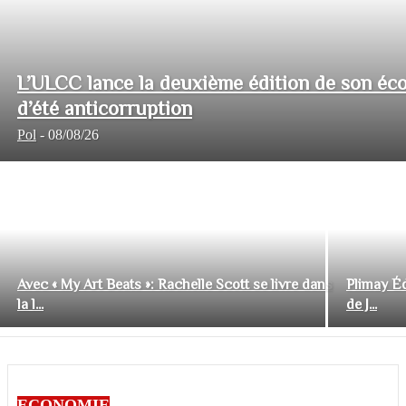
L’ULCC lance la deuxième édition de son éco
d’été anticorruption
Pol
-
08/08/26
Avec « My Art Beats »: Rachelle Scott se livre dans
Plimay Éd
la l...
de J...
ECONOMIE