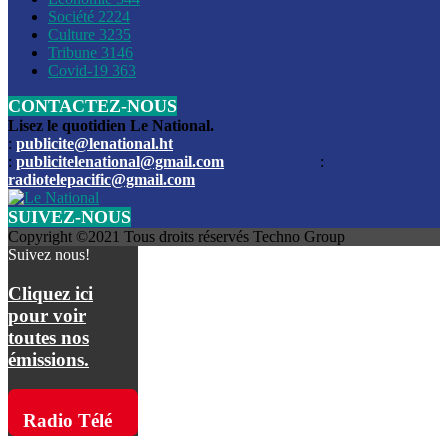
Société
2224
Culture
3235
Les funérailles du journaliste Jimmy Jean tué lors de l’atta
Tribune
3146
par les bandits
Covid-19
363
CONTACTEZ-NOUS
Des échanges de tirs entre les forces de l’ordre et des ban
signalés, mercredi
Lisez le quotidien Le National.
:
publicite@lenational.ht
:
publicitelenational@gmail.com
:
L’ancien directeur general de la police nationale d’Haiti, M
radiotelepacific@gmail.com
a été intronisé, mardi
SUIVEZ-NOUS
L’ex député Prophane Victor sous les verrous de la PNH. Il a
Copyright ©2021 Tous droits réservés Techno Group
dimanche par la DCPJ
Suivez nous!
Plus de 700 nouveaux policiers ont été gradués, vendredi, 
Cliquez ici
de Police nationale d’Haiti
pour voir
toutes nos
Le gouvernement américain a décidé de rembourser les fr
émissions.
dossier pour près de 100.000 migrants
La commission municipale de Pétion-Ville informe avoir pri
Radio Télé
mesures pour renforcer la sécurité