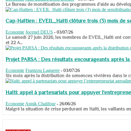
​​​​​​​Le Bureau de monétisation des programmes d’aide au dévelo
Cap-Haïtien : EVEIL_Haïti clôture trois (3) mois de sen
Economie
Jocenel DEUS
-
03/07/26
Le samedi 27 juin 2026, les membres de EVEIL_Haïti ont convié
et 22 A...
Projet PARSA : Des résultats encourageants après la 
Economie
Frantzou Laguerre
-
03/07/26
​​​​​​​Six mois après la distribution de semences vivrières dans 
Haïti: appel à partenariats pour appuyer l’entreprene
Economie
Annik Chalifour
-
26/06/26
​​​​​​​Malgré la situation de crise perdurant en Haïti, les vailla