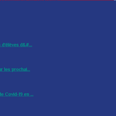
 d’élèves d&#...
 les prochai...
e Covid-19 en ...