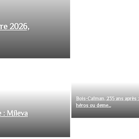
bre 2026,
Bois-Caïman, 235 ans après :
héros ou deme...
 : Mileva