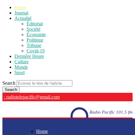
Home
Journal
Actualité
Éditorial
Société
Économie
Politique
Tribune
Covid-19
Dernière Heure
Culture
Monde
Sport
Search
: radiotelepacific@gmail.com
Radio Pacific 101.5 fm
Home
Radio Pacific 101.5 fm - En direct