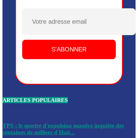
Plusieurs drones explosifs ont été largués dans la zone de 
Dieu, le mardi 2 juin.
Plusieurs drones explosifs ont été largués dans la zone de 
Dieu, le mardi 2 juin.
Leslie Voltaire annonce la remise du pouvoir le 7 février, s
du 3 avril 2024
Médecins Sans Frontières (MSF) annonce la suspension de 
à Bel-Air
Nouveau Numéro d’Identification pour toute demande ou
renouvellement de passeport en Haïti
ARTICLES POPULAIRES
Le consul haïtien à Santiago démissionne, dénonçant les dif
migratoires des Haïtiens
Les forces de l’ordre ont lancé une vaste opération dans le
de Bel-Air et Bas-Delmas
TPS : le spectre d'expulsion massive inquiète des
centaines de milliers d'Haït...