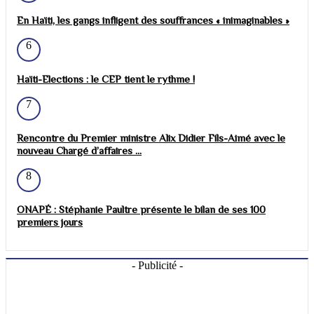
En Haïti, les gangs infligent des souffrances « inimaginables »
6
Haïti-Elections : le CEP tient le rythme !
7
Rencontre du Premier ministre Alix Didier Fils-Aimé avec le
nouveau Chargé d’affaires ...
8
ONAPÉ : Stéphanie Paultre présente le bilan de ses 100
premiers jours
- Publicité -