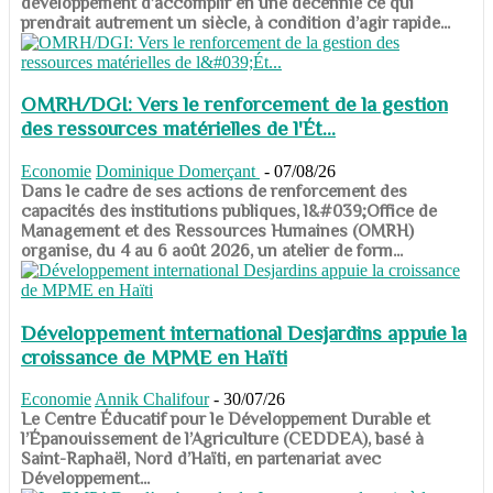
développement d’accomplir en une décennie ce qui
prendrait autrement un siècle, à condition d’agir rapide...
OMRH/DGI: Vers le renforcement de la gestion
des ressources matérielles de l'Ét...
Economie
Dominique Domerçant
-
07/08/26
Dans le cadre de ses actions de renforcement des
capacités des institutions publiques, l&#039;Office de
Management et des Ressources Humaines (OMRH)
organise, du 4 au 6 août 2026, un atelier de form...
Développement international Desjardins appuie la
croissance de MPME en Haïti
Economie
Annik Chalifour
-
30/07/26
​​​​​​​Le Centre Éducatif pour le Développement Durable et
l’Épanouissement de l’Agriculture (CEDDEA), basé à
Saint-Raphaël, Nord d’Haïti, en partenariat avec
Développement...