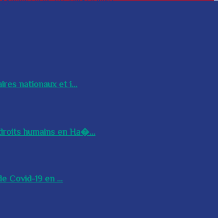
res nationaux et i...
droits humains en Ha�...
e Covid-19 en ...