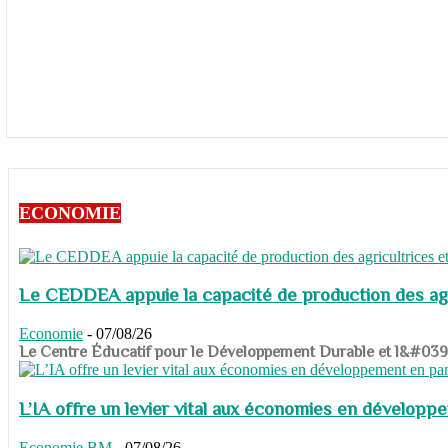
ECONOMIE
Le CEDDEA appuie la capacité de production des agri
Economie
-
07/08/26
​​​​​​​Le Centre Éducatif pour le Développement Durable et l&#
L’IA offre un levier vital aux économies en dévelop
Economie
BM
-
07/08/26