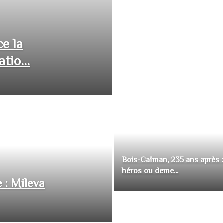
ce la
tio...
Bois-Caïman, 235 ans après :
héros ou deme...
 : Mileva