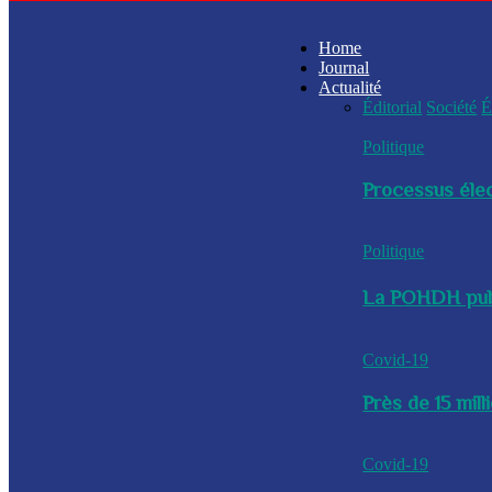
Home
Journal
Actualité
Éditorial
Société
É
Politique
Processus élec
Politique
La POHDH publi
Covid-19
Près de 15 mil
Covid-19