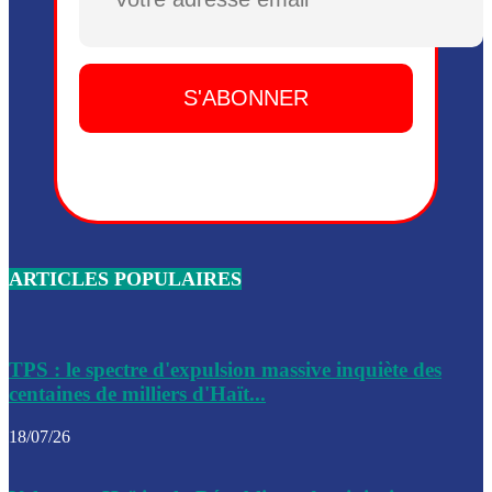
Plusieurs drones explosifs ont été largués dans la zone de 
Dieu, le mardi 2 juin.
Leslie Voltaire annonce la remise du pouvoir le 7 février, s
du 3 avril 2024
Médecins Sans Frontières (MSF) annonce la suspension de 
à Bel-Air
Nouveau Numéro d’Identification pour toute demande ou
renouvellement de passeport en Haïti
ARTICLES POPULAIRES
Le consul haïtien à Santiago démissionne, dénonçant les dif
migratoires des Haïtiens
Les forces de l’ordre ont lancé une vaste opération dans le
de Bel-Air et Bas-Delmas
TPS : le spectre d'expulsion massive inquiète des
centaines de milliers d'Haït...
Les forces de l’ordre ont réussi à neutraliser plusieurs ban
cadre d’une opération
18/07/26
Le CEP a publié mardi le nouveau calendrier électoral pour