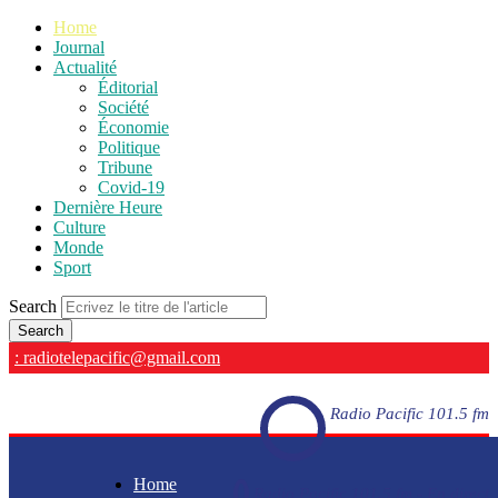
Home
Journal
Actualité
Éditorial
Société
Économie
Politique
Tribune
Covid-19
Dernière Heure
Culture
Monde
Sport
Search
: radiotelepacific@gmail.com
Radio Pacific 101.5 fm
Home
Radio Pacific 101.5 fm - En direct