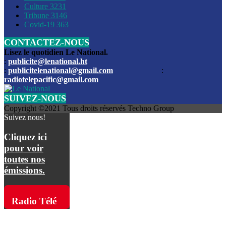
Culture
3231
Les funérailles du journaliste Jimmy Jean tué lors de l’atta
Tribune
3146
par les bandits
Covid-19
363
CONTACTEZ-NOUS
Des échanges de tirs entre les forces de l’ordre et des ban
signalés, mercredi
Lisez le quotidien Le National.
:
publicite@lenational.ht
:
publicitelenational@gmail.com
:
L’ancien directeur general de la police nationale d’Haiti, M
radiotelepacific@gmail.com
a été intronisé, mardi
SUIVEZ-NOUS
L’ex député Prophane Victor sous les verrous de la PNH. Il a
Copyright ©2021 Tous droits réservés Techno Group
dimanche par la DCPJ
Suivez nous!
Plus de 700 nouveaux policiers ont été gradués, vendredi, 
Cliquez ici
de Police nationale d’Haiti
pour voir
toutes nos
Le gouvernement américain a décidé de rembourser les fr
émissions.
dossier pour près de 100.000 migrants
La commission municipale de Pétion-Ville informe avoir pri
Radio Télé
mesures pour renforcer la sécurité
Pacific sur
L’Administration fédérale de l’Aviation (FAA) a atténué l’int