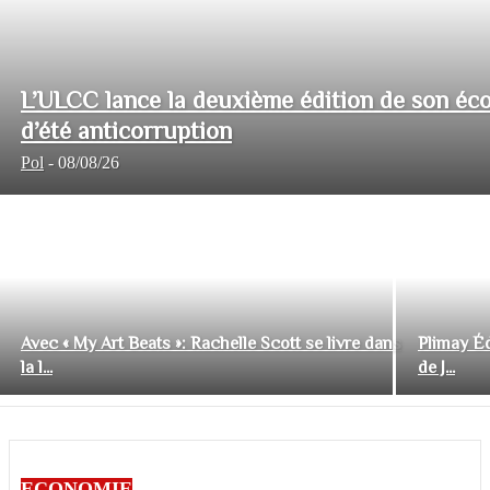
L’ULCC lance la deuxième édition de son éco
d’été anticorruption
Pol
-
08/08/26
Avec « My Art Beats »: Rachelle Scott se livre dans
Plimay Éd
la l...
de J...
ECONOMIE