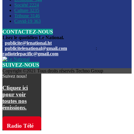
Société
2224
Culture
3235
Les funérailles du journaliste Jimmy Jean tué lors de l’atta
Tribune
3146
par les bandits
Covid-19
363
CONTACTEZ-NOUS
Des échanges de tirs entre les forces de l’ordre et des ban
signalés, mercredi
Lisez le quotidien Le National.
:
publicite@lenational.ht
:
publicitelenational@gmail.com
:
L’ancien directeur general de la police nationale d’Haiti, M
radiotelepacific@gmail.com
a été intronisé, mardi
SUIVEZ-NOUS
L’ex député Prophane Victor sous les verrous de la PNH. Il a
Copyright ©2021 Tous droits réservés Techno Group
dimanche par la DCPJ
Suivez nous!
Plus de 700 nouveaux policiers ont été gradués, vendredi, 
Cliquez ici
de Police nationale d’Haiti
pour voir
toutes nos
Le gouvernement américain a décidé de rembourser les fr
émissions.
dossier pour près de 100.000 migrants
La commission municipale de Pétion-Ville informe avoir pri
Radio Télé
mesures pour renforcer la sécurité