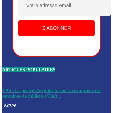
Plusieurs drones explosifs ont été largués dans la zone de 
Dieu, le mardi 2 juin.
Leslie Voltaire annonce la remise du pouvoir le 7 février, s
du 3 avril 2024
Médecins Sans Frontières (MSF) annonce la suspension de 
à Bel-Air
Nouveau Numéro d’Identification pour toute demande ou
renouvellement de passeport en Haïti
ARTICLES POPULAIRES
Le consul haïtien à Santiago démissionne, dénonçant les dif
migratoires des Haïtiens
Les forces de l’ordre ont lancé une vaste opération dans le
de Bel-Air et Bas-Delmas
TPS : le spectre d'expulsion massive inquiète des
centaines de milliers d'Haït...
Les forces de l’ordre ont réussi à neutraliser plusieurs ban
cadre d’une opération
18/07/26