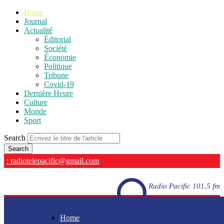
Home
Journal
Actualité
Éditorial
Société
Économie
Politique
Tribune
Covid-19
Dernière Heure
Culture
Monde
Sport
Search
: radiotelepacific@gmail.com
Radio Pacific 101.5 fm
Home
Radio Pacific 101.5 fm - En direct