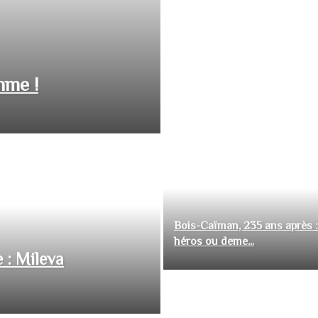
hme !
Bois-Caïman, 235 ans après :
héros ou deme...
 : Mileva