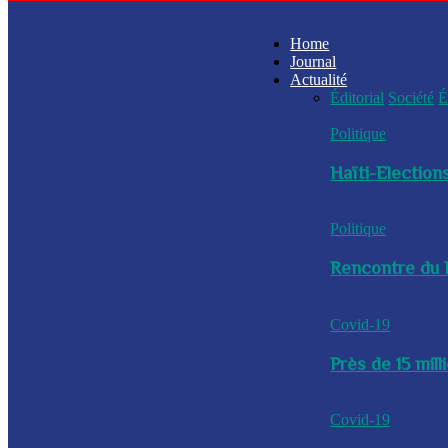
Home
Journal
Actualité
Éditorial
Société
É
Politique
Haïti-Elections
Politique
Rencontre du P
Covid-19
Près de 15 mil
Covid-19