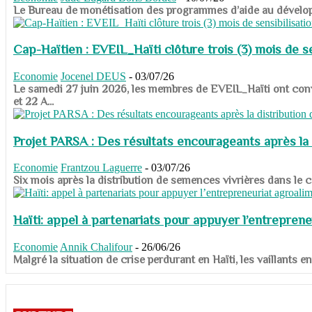
​​​​​​​Le Bureau de monétisation des programmes d’aide au dévelo
Cap-Haïtien : EVEIL_Haïti clôture trois (3) mois de sen
Economie
Jocenel DEUS
-
03/07/26
Le samedi 27 juin 2026, les membres de EVEIL_Haïti ont convié
et 22 A...
Projet PARSA : Des résultats encourageants après la 
Economie
Frantzou Laguerre
-
03/07/26
​​​​​​​Six mois après la distribution de semences vivrières dans 
Haïti: appel à partenariats pour appuyer l’entreprene
Economie
Annik Chalifour
-
26/06/26
​​​​​​​Malgré la situation de crise perdurant en Haïti, les vailla