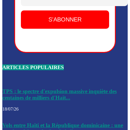
Dieu, le mardi 2 juin.
Leslie Voltaire annonce la remise du pouvoir le 7 février, s
du 3 avril 2024
Médecins Sans Frontières (MSF) annonce la suspension de 
à Bel-Air
Nouveau Numéro d’Identification pour toute demande ou
renouvellement de passeport en Haïti
ARTICLES POPULAIRES
Le consul haïtien à Santiago démissionne, dénonçant les dif
migratoires des Haïtiens
Les forces de l’ordre ont lancé une vaste opération dans le
de Bel-Air et Bas-Delmas
TPS : le spectre d'expulsion massive inquiète des
centaines de milliers d'Haït...
Les forces de l’ordre ont réussi à neutraliser plusieurs ban
cadre d’une opération
18/07/26
Le CEP a publié mardi le nouveau calendrier électoral pour
Vols entre Haïti et la République dominicaine : une
l’organisation des élections dans le pays