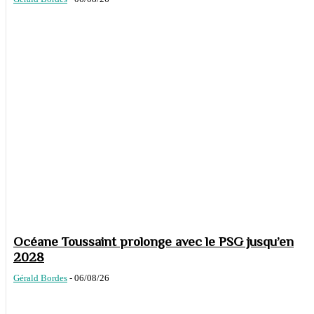
Océane Toussaint prolonge avec le PSG jusqu’en
2028
Gérald Bordes
-
06/08/26