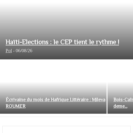
Haïti-Elections : le CEP tient le rythme !
Pol
-
06/08/26
Écrivaine du mois de Hafrique Littéraire : Mileva
Bois-Caïm
ROUMER
deme...