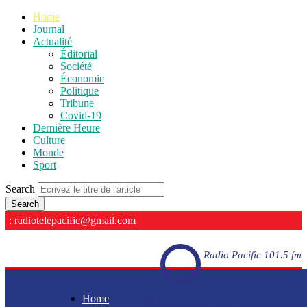
Home
Journal
Actualité
Éditorial
Société
Économie
Politique
Tribune
Covid-19
Dernière Heure
Culture
Monde
Sport
Search
: radiotelepacific@gmail.com
Radio Pacific 101.5 fm
Home
Radio Pacific 101.5 fm - En direct