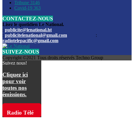
Les funérailles du journaliste Jimmy Jean tué lors de l’atta
Tribune
3146
par les bandits
Covid-19
363
CONTACTEZ-NOUS
Des échanges de tirs entre les forces de l’ordre et des ban
signalés, mercredi
Lisez le quotidien Le National.
:
publicite@lenational.ht
:
publicitelenational@gmail.com
:
L’ancien directeur general de la police nationale d’Haiti, M
radiotelepacific@gmail.com
a été intronisé, mardi
SUIVEZ-NOUS
L’ex député Prophane Victor sous les verrous de la PNH. Il a
Copyright ©2021 Tous droits réservés Techno Group
dimanche par la DCPJ
Suivez nous!
Plus de 700 nouveaux policiers ont été gradués, vendredi, 
Cliquez ici
de Police nationale d’Haiti
pour voir
toutes nos
Le gouvernement américain a décidé de rembourser les fr
émissions.
dossier pour près de 100.000 migrants
La commission municipale de Pétion-Ville informe avoir pri
Radio Télé
mesures pour renforcer la sécurité
Pacific sur
L’Administration fédérale de l’Aviation (FAA) a atténué l’int
vols vers Haïti