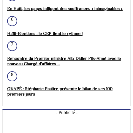
En Haïti, les gangs infligent des souffrances « inimaginables »
6
Haïti-Elections : le CEP tient le rythme !
7
Rencontre du Premier ministre Alix Didier Fils-Aimé avec le
nouveau Chargé d’affaires ...
8
ONAPÉ : Stéphanie Paultre présente le bilan de ses 100
premiers jours
- Publicité -