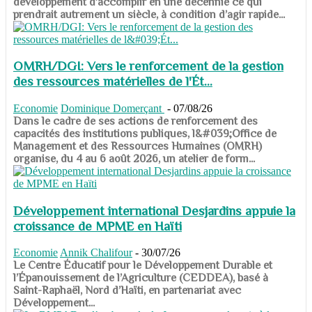
développement d’accomplir en une décennie ce qui
prendrait autrement un siècle, à condition d’agir rapide...
OMRH/DGI: Vers le renforcement de la gestion
des ressources matérielles de l'Ét...
Economie
Dominique Domerçant
-
07/08/26
Dans le cadre de ses actions de renforcement des
capacités des institutions publiques, l&#039;Office de
Management et des Ressources Humaines (OMRH)
organise, du 4 au 6 août 2026, un atelier de form...
Développement international Desjardins appuie la
croissance de MPME en Haïti
Economie
Annik Chalifour
-
30/07/26
​​​​​​​Le Centre Éducatif pour le Développement Durable et
l’Épanouissement de l’Agriculture (CEDDEA), basé à
Saint-Raphaël, Nord d’Haïti, en partenariat avec
Développement...