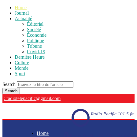
Home
Journal
Actualité
Éditorial
Société
Économie
Politique
Tribune
Covid-19
Dernière Heure
Culture
Monde
Sport
Search
: radiotelepacific@gmail.com
Radio Pacific 101.5 fm
Home
Radio Pacific 101.5 fm - En direct