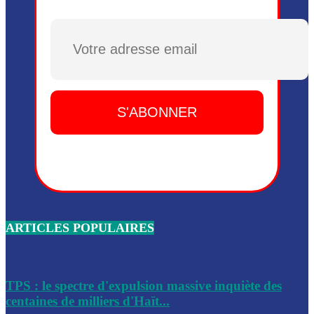
Plusieurs drones explosifs ont été largués dans la zone de 
Dieu, le mardi 2 juin.
Plusieurs drones explosifs ont été largués dans la zone de 
Dieu, le mardi 2 juin.
Leslie Voltaire annonce la remise du pouvoir le 7 février, s
du 3 avril 2024
Médecins Sans Frontières (MSF) annonce la suspension de 
à Bel-Air
Nouveau Numéro d’Identification pour toute demande ou
renouvellement de passeport en Haïti
ARTICLES POPULAIRES
Le consul haïtien à Santiago démissionne, dénonçant les dif
migratoires des Haïtiens
Les forces de l’ordre ont lancé une vaste opération dans le
de Bel-Air et Bas-Delmas
TPS : le spectre d'expulsion massive inquiète des
centaines de milliers d'Haït...