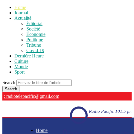
Home
Journal
Actualité
Éditorial
Société
Économie
Politique
Tribune
Covid-19
Dernière Heure
Culture
Monde
Sport
Search
: radiotelepacific@gmail.com
Radio Pacific 101.5 fm
Home
Radio Pacific 101.5 fm - En direct