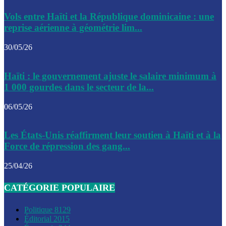
Le CEP a publié mardi le nouveau calendrier électoral pour
Vols entre Haïti et la République dominicaine : une
l’organisation des élections dans le pays
reprise aérienne à géométrie lim...
La DGI promet une solution aux problèmes d’immatriculatio
30/05/26
Gustavo Petro : Un appel à la solidarité entre Haïti et la C
Haïti : le gouvernement ajuste le salaire minimum à
des solutions communes
1 000 gourdes dans le secteur de la...
Le CPT envisage de moderniser l’aéroport du Cap-Haitien 
06/05/26
construire un autre aéroport
Le président colombien, Gustavo Petro, a visité la ville de 
Les États-Unis réaffirment leur soutien à Haïti et à la
mercredi
Force de répression des gang...
Le conseiller-président, Fritz Alphonse Jean, plaide pour l’
25/04/26
aide de 200M$ pour Haïti
CATÉGORIE POPULAIRE
Jour J – 2, des délégations commencent à arriver à Jacmel 
conseil des ministres
Politique
8129
Éditorial
2015
Le gouvernement a inauguré ce vendredi le port commercia