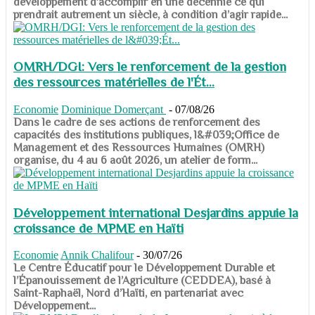
développement d’accomplir en une décennie ce qui
prendrait autrement un siècle, à condition d’agir rapide...
OMRH/DGI: Vers le renforcement de la gestion
des ressources matérielles de l'Ét...
Economie
Dominique Domerçant
-
07/08/26
Dans le cadre de ses actions de renforcement des
capacités des institutions publiques, l&#039;Office de
Management et des Ressources Humaines (OMRH)
organise, du 4 au 6 août 2026, un atelier de form...
Développement international Desjardins appuie la
croissance de MPME en Haïti
Economie
Annik Chalifour
-
30/07/26
​​​​​​​Le Centre Éducatif pour le Développement Durable et
l’Épanouissement de l’Agriculture (CEDDEA), basé à
Saint-Raphaël, Nord d’Haïti, en partenariat avec
Développement...