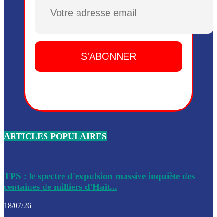
Dieu, le mardi 2 juin.
Plusieurs drones explosifs ont été largués dans la zone de 
Dieu, le mardi 2 juin.
Leslie Voltaire annonce la remise du pouvoir le 7 février, s
du 3 avril 2024
Médecins Sans Frontières (MSF) annonce la suspension de 
à Bel-Air
Nouveau Numéro d’Identification pour toute demande ou
renouvellement de passeport en Haïti
ARTICLES POPULAIRES
Le consul haïtien à Santiago démissionne, dénonçant les dif
migratoires des Haïtiens
Les forces de l’ordre ont lancé une vaste opération dans le
de Bel-Air et Bas-Delmas
TPS : le spectre d'expulsion massive inquiète des
centaines de milliers d'Haït...
Les forces de l’ordre ont réussi à neutraliser plusieurs ban
cadre d’une opération
18/07/26