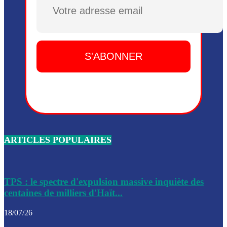
Plusieurs drones explosifs ont été largués dans la zone de 
Dieu, le mardi 2 juin.
Leslie Voltaire annonce la remise du pouvoir le 7 février, s
du 3 avril 2024
Médecins Sans Frontières (MSF) annonce la suspension de 
à Bel-Air
Nouveau Numéro d’Identification pour toute demande ou
renouvellement de passeport en Haïti
ARTICLES POPULAIRES
Le consul haïtien à Santiago démissionne, dénonçant les dif
migratoires des Haïtiens
Les forces de l’ordre ont lancé une vaste opération dans le
de Bel-Air et Bas-Delmas
TPS : le spectre d'expulsion massive inquiète des
centaines de milliers d'Haït...
Les forces de l’ordre ont réussi à neutraliser plusieurs ban
cadre d’une opération
18/07/26