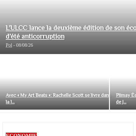
L’ULCC lance la deuxième édition de son éco
d’été anticorruption
Pol
-
08/08/26
Avec « My Art Beats »: Rachelle Scott se livre dans
Plimay Éd
la l...
de J...
ECONOMIE