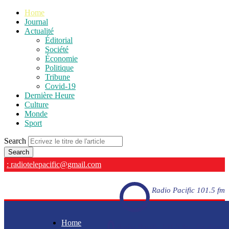
Home
Journal
Actualité
Éditorial
Société
Économie
Politique
Tribune
Covid-19
Dernière Heure
Culture
Monde
Sport
Search
: radiotelepacific@gmail.com
Radio Pacific 101.5 fm
Home
Radio Pacific 101.5 fm - En direct