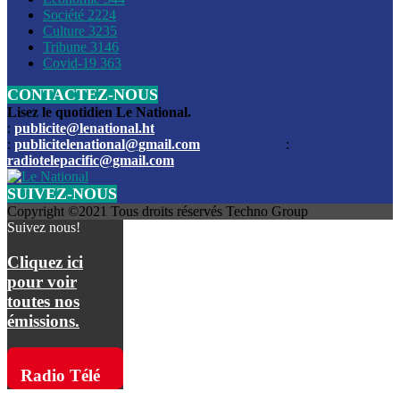
Société
2224
Culture
3235
Les funérailles du journaliste Jimmy Jean tué lors de l’atta
Tribune
3146
par les bandits
Covid-19
363
CONTACTEZ-NOUS
Des échanges de tirs entre les forces de l’ordre et des ban
signalés, mercredi
Lisez le quotidien Le National.
:
publicite@lenational.ht
:
publicitelenational@gmail.com
:
L’ancien directeur general de la police nationale d’Haiti, M
radiotelepacific@gmail.com
a été intronisé, mardi
SUIVEZ-NOUS
L’ex député Prophane Victor sous les verrous de la PNH. Il a
Copyright ©2021 Tous droits réservés Techno Group
dimanche par la DCPJ
Suivez nous!
Plus de 700 nouveaux policiers ont été gradués, vendredi, 
Cliquez ici
de Police nationale d’Haiti
pour voir
toutes nos
Le gouvernement américain a décidé de rembourser les fr
émissions.
dossier pour près de 100.000 migrants
La commission municipale de Pétion-Ville informe avoir pri
Radio Télé
mesures pour renforcer la sécurité