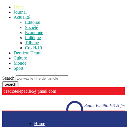
Home
Journal
Actualité
Éditorial
Société
Économie
Politique
Tribune
Covid-19
Dernière Heure
Culture
Monde
Sport
Search
: radiotelepacific@gmail.com
Radio Pacific 101.5 fm
Home
Radio Pacific 101.5 fm - En direct