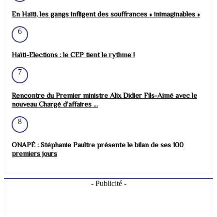
En Haïti, les gangs infligent des souffrances « inimaginables »
6
Haïti-Elections : le CEP tient le rythme !
7
Rencontre du Premier ministre Alix Didier Fils-Aimé avec le
nouveau Chargé d’affaires ...
8
ONAPÉ : Stéphanie Paultre présente le bilan de ses 100
premiers jours
- Publicité -