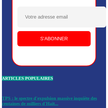
Plusieurs drones explosifs ont été largués dans la zone de 
Dieu, le mardi 2 juin.
Plusieurs drones explosifs ont été largués dans la zone de 
Dieu, le mardi 2 juin.
Leslie Voltaire annonce la remise du pouvoir le 7 février, s
du 3 avril 2024
Médecins Sans Frontières (MSF) annonce la suspension de 
à Bel-Air
Nouveau Numéro d’Identification pour toute demande ou
renouvellement de passeport en Haïti
ARTICLES POPULAIRES
Le consul haïtien à Santiago démissionne, dénonçant les dif
migratoires des Haïtiens
Les forces de l’ordre ont lancé une vaste opération dans le
de Bel-Air et Bas-Delmas
TPS : le spectre d'expulsion massive inquiète des
centaines de milliers d'Haït...