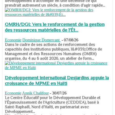
développement d’accomplir en une décennie ce qui
prendrait autrement un siècle, à condition d’agir rapide...
OMRH/DGI: Vers le renforcement de la gestion
des ressources matérielles de l'Ét...
Economie
Dominique Domerçant
-
07/08/26
Dans le cadre de ses actions de renforcement des
capacités des institutions publiques, l&#039;Office de
Management et des Ressources Humaines (OMRH)
organise, du 4 au 6 août 2026, un atelier de form...
Développement international Desjardins appuie la
croissance de MPME en Haïti
Economie
Annik Chalifour
-
30/07/26
​​​​​​​Le Centre Éducatif pour le Développement Durable et
l’Épanouissement de l’Agriculture (CEDDEA), basé à
Saint-Raphaël, Nord d’Haïti, en partenariat avec
Développement...