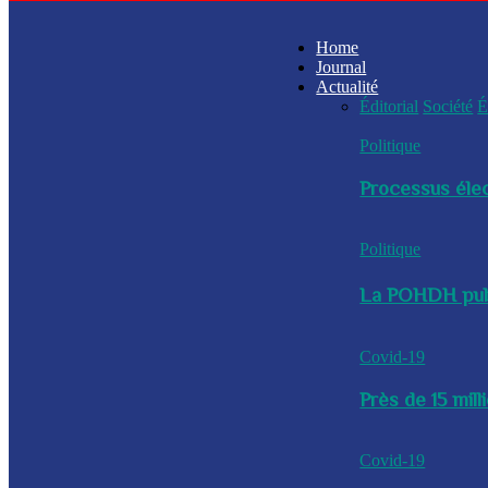
Home
Journal
Actualité
Éditorial
Société
É
Politique
Processus élec
Politique
La POHDH publi
Covid-19
Près de 15 mil
Covid-19