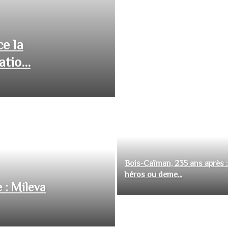
ce la
tio...
Bois-Caïman, 235 ans après :
héros ou deme...
 : Mileva