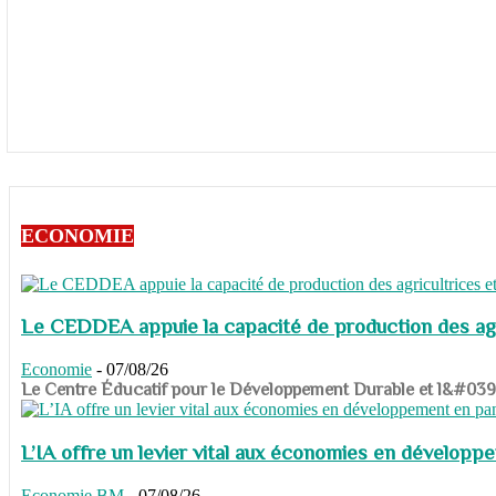
ECONOMIE
Le CEDDEA appuie la capacité de production des agri
Economie
-
07/08/26
​​​​​​​Le Centre Éducatif pour le Développement Durable et l&#
L’IA offre un levier vital aux économies en dévelop
Economie
BM
-
07/08/26