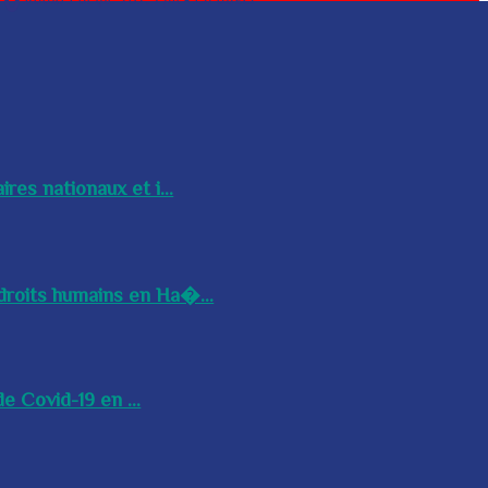
res nationaux et i...
droits humains en Ha�...
e Covid-19 en ...