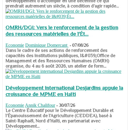
développement d’accomplir en une décennie ce qui
prendrait autrement un siècle, à condition d’agir rapide...
OMRH/DGI: Vers le renforcement de la gestion
des ressources matérielles de l'Ét...
Economie
Dominique Domerçant
-
07/08/26
Dans le cadre de ses actions de renforcement des
capacités des institutions publiques, l&#039;Office de
Management et des Ressources Humaines (OMRH)
organise, du 4 au 6 août 2026, un atelier de form...
Développement international Desjardins appuie la
croissance de MPME en Haïti
Economie
Annik Chalifour
-
30/07/26
​​​​​​​Le Centre Éducatif pour le Développement Durable et
l’Épanouissement de l’Agriculture (CEDDEA), basé à
Saint-Raphaël, Nord d’Haïti, en partenariat avec
Développement...