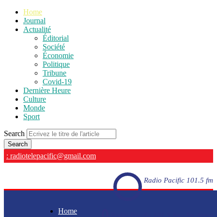
Home
Journal
Actualité
Éditorial
Société
Économie
Politique
Tribune
Covid-19
Dernière Heure
Culture
Monde
Sport
Search
: radiotelepacific@gmail.com
Radio Pacific 101.5 fm
Home
Radio Pacific 101.5 fm - En direct