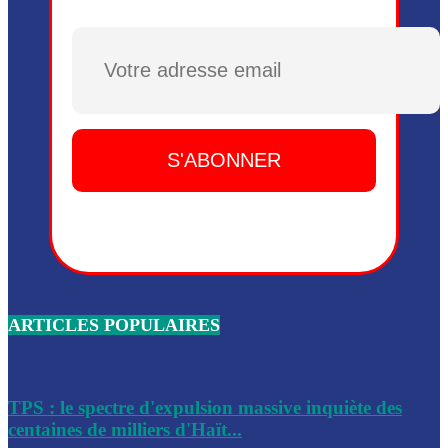
Plusieurs drones explosifs ont été largués dans la zone de 
Dieu, le mardi 2 juin.
Plusieurs drones explosifs ont été largués dans la zone de 
Dieu, le mardi 2 juin.
Leslie Voltaire annonce la remise du pouvoir le 7 février, s
du 3 avril 2024
Médecins Sans Frontières (MSF) annonce la suspension de 
à Bel-Air
Nouveau Numéro d’Identification pour toute demande ou
renouvellement de passeport en Haïti
ARTICLES POPULAIRES
Le consul haïtien à Santiago démissionne, dénonçant les dif
migratoires des Haïtiens
Les forces de l’ordre ont lancé une vaste opération dans le
de Bel-Air et Bas-Delmas
TPS : le spectre d'expulsion massive inquiète des
centaines de milliers d'Haït...