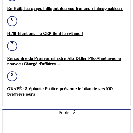
En Haïti, les gangs infligent des souffrances « inimaginables »
6
Haïti-Elections : le CEP tient le rythme !
7
Rencontre du Premier ministre Alix Didier Fils-Aimé avec le
nouveau Chargé d’affaires ...
8
ONAPÉ : Stéphanie Paultre présente le bilan de ses 100
premiers jours
- Publicité -