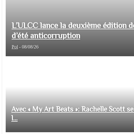
L’ULCC lance la deuxième édition d
d’été anticorruption
Pol
-
08/08/26
Avec « My Art Beats »: Rachelle Scott se 
l...