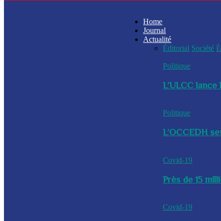
Home
Journal
Actualité
Éditorial
Société
É
Politique
L’ULCC lance l
Politique
L’OCCEDH sensi
Covid-19
Près de 15 mil
Covid-19