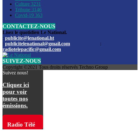
Culture
3231
Les funérailles du journaliste Jimmy Jean tué lors de l’atta
Tribune
3146
par les bandits
Covid-19
363
CONTACTEZ-NOUS
Des échanges de tirs entre les forces de l’ordre et des ban
signalés, mercredi
Lisez le quotidien Le National.
:
publicite@lenational.ht
:
publicitelenational@gmail.com
:
L’ancien directeur general de la police nationale d’Haiti, M
radiotelepacific@gmail.com
a été intronisé, mardi
SUIVEZ-NOUS
L’ex député Prophane Victor sous les verrous de la PNH. Il a
Copyright ©2021 Tous droits réservés Techno Group
dimanche par la DCPJ
Suivez nous!
Plus de 700 nouveaux policiers ont été gradués, vendredi, 
Cliquez ici
de Police nationale d’Haiti
pour voir
toutes nos
Le gouvernement américain a décidé de rembourser les fr
émissions.
dossier pour près de 100.000 migrants
La commission municipale de Pétion-Ville informe avoir pri
Radio Télé
mesures pour renforcer la sécurité
Pacific sur
L’Administration fédérale de l’Aviation (FAA) a atténué l’int