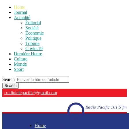
Home
Journal
Actualité
Éditorial
Société
Économie
Politique
Tribune
Covid-19
Dernière Heure
Culture
Monde
Sport
Search
: radiotelepacific@gmail.com
Radio Pacific 101.5 fm
Home
Radio Pacific 101.5 fm - En direct