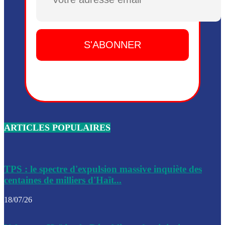
Plusieurs drones explosifs ont été largués dans la zone de 
Dieu, le mardi 2 juin.
Leslie Voltaire annonce la remise du pouvoir le 7 février, s
du 3 avril 2024
Médecins Sans Frontières (MSF) annonce la suspension de 
à Bel-Air
Nouveau Numéro d’Identification pour toute demande ou
renouvellement de passeport en Haïti
ARTICLES POPULAIRES
Le consul haïtien à Santiago démissionne, dénonçant les dif
migratoires des Haïtiens
Les forces de l’ordre ont lancé une vaste opération dans le
de Bel-Air et Bas-Delmas
TPS : le spectre d'expulsion massive inquiète des
centaines de milliers d'Haït...
Les forces de l’ordre ont réussi à neutraliser plusieurs ban
cadre d’une opération
18/07/26
Le CEP a publié mardi le nouveau calendrier électoral pour