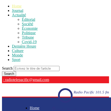
Home
Journal
Actualité
Éditorial
Société
Économie
Politique
Tribune
Covid-19
Dernière Heure
Culture
Monde
Sport
Search
: radiotelepacific@gmail.com
Radio Pacific 101.5 fm
Home
Radio Pacific 101.5 fm - En direct