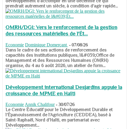
développement d’accomplir en une décennie ce qui
prendrait autrement un siècle, à condition d’agir rapide...
OMRH/DGI: Vers le renforcement de la gestion
des ressources matérielles de l'Ét...
Economie
Dominique Domerçant
-
07/08/26
Dans le cadre de ses actions de renforcement des
capacités des institutions publiques, l&#039;Office de
Management et des Ressources Humaines (OMRH)
organise, du 4 au 6 août 2026, un atelier de form...
Développement international Desjardins appuie la
croissance de MPME en Haïti
Economie
Annik Chalifour
-
30/07/26
​​​​​​​Le Centre Éducatif pour le Développement Durable et
l’Épanouissement de l’Agriculture (CEDDEA), basé à
Saint-Raphaël, Nord d’Haïti, en partenariat avec
Développement...