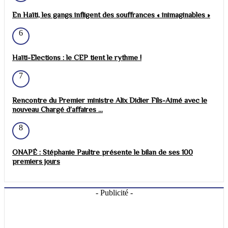
En Haïti, les gangs infligent des souffrances « inimaginables »
6
Haïti-Elections : le CEP tient le rythme !
7
Rencontre du Premier ministre Alix Didier Fils-Aimé avec le
nouveau Chargé d’affaires ...
8
ONAPÉ : Stéphanie Paultre présente le bilan de ses 100
premiers jours
- Publicité -