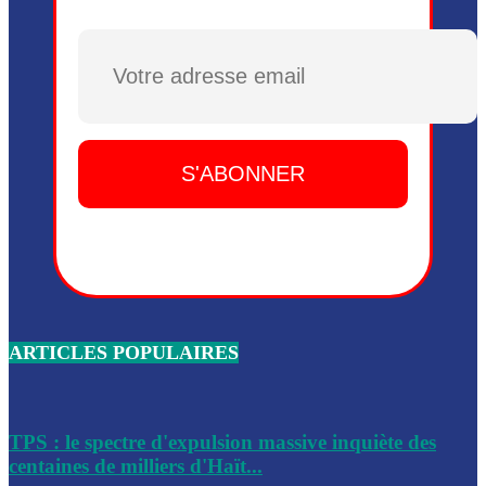
Plusieurs drones explosifs ont été largués dans la zone de 
Dieu, le mardi 2 juin.
Plusieurs drones explosifs ont été largués dans la zone de 
Dieu, le mardi 2 juin.
Leslie Voltaire annonce la remise du pouvoir le 7 février, s
du 3 avril 2024
Médecins Sans Frontières (MSF) annonce la suspension de 
à Bel-Air
Nouveau Numéro d’Identification pour toute demande ou
renouvellement de passeport en Haïti
ARTICLES POPULAIRES
Le consul haïtien à Santiago démissionne, dénonçant les dif
migratoires des Haïtiens
Les forces de l’ordre ont lancé une vaste opération dans le
de Bel-Air et Bas-Delmas
TPS : le spectre d'expulsion massive inquiète des
centaines de milliers d'Haït...