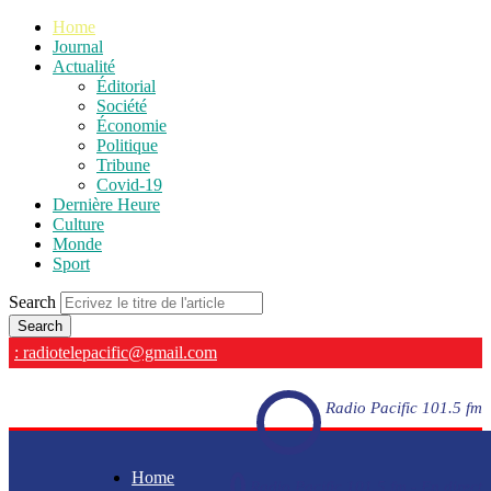
Home
Journal
Actualité
Éditorial
Société
Économie
Politique
Tribune
Covid-19
Dernière Heure
Culture
Monde
Sport
Search
: radiotelepacific@gmail.com
Radio Pacific 101.5 fm
Home
Radio Pacific 101.5 fm - En direct