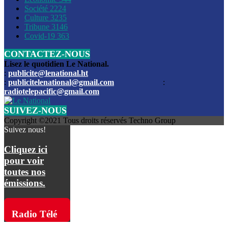
Société
2224
Culture
3235
Les funérailles du journaliste Jimmy Jean tué lors de l’atta
Tribune
3146
par les bandits
Covid-19
363
CONTACTEZ-NOUS
Des échanges de tirs entre les forces de l’ordre et des ban
signalés, mercredi
Lisez le quotidien Le National.
:
publicite@lenational.ht
:
publicitelenational@gmail.com
:
L’ancien directeur general de la police nationale d’Haiti, M
radiotelepacific@gmail.com
a été intronisé, mardi
SUIVEZ-NOUS
L’ex député Prophane Victor sous les verrous de la PNH. Il a
Copyright ©2021 Tous droits réservés Techno Group
dimanche par la DCPJ
Suivez nous!
Plus de 700 nouveaux policiers ont été gradués, vendredi, 
Cliquez ici
de Police nationale d’Haiti
pour voir
toutes nos
Le gouvernement américain a décidé de rembourser les fr
émissions.
dossier pour près de 100.000 migrants
La commission municipale de Pétion-Ville informe avoir pri
Radio Télé
mesures pour renforcer la sécurité