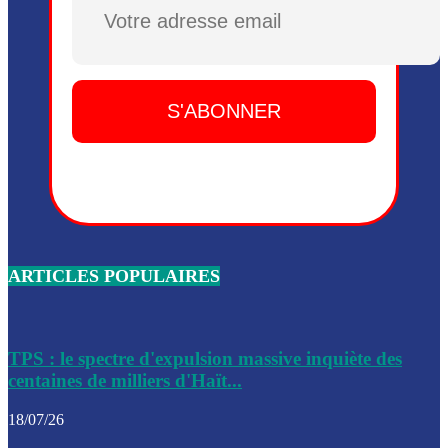
Plusieurs drones explosifs ont été largués dans la zone de 
Dieu, le mardi 2 juin.
Leslie Voltaire annonce la remise du pouvoir le 7 février, s
du 3 avril 2024
Médecins Sans Frontières (MSF) annonce la suspension de 
à Bel-Air
Nouveau Numéro d’Identification pour toute demande ou
renouvellement de passeport en Haïti
ARTICLES POPULAIRES
Le consul haïtien à Santiago démissionne, dénonçant les dif
migratoires des Haïtiens
Les forces de l’ordre ont lancé une vaste opération dans le
de Bel-Air et Bas-Delmas
TPS : le spectre d'expulsion massive inquiète des
centaines de milliers d'Haït...
Les forces de l’ordre ont réussi à neutraliser plusieurs ban
cadre d’une opération
18/07/26