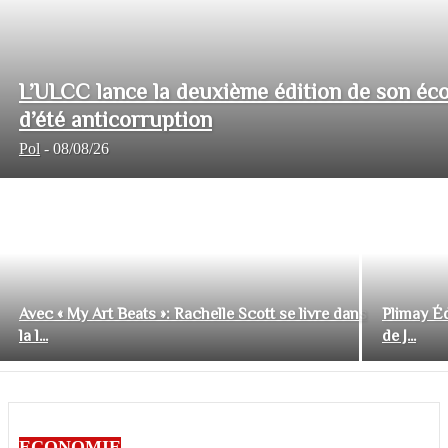
L’ULCC lance la deuxième édition de son éco
d’été anticorruption
Pol
-
08/08/26
Avec « My Art Beats »: Rachelle Scott se livre dans
Plimay Éd
la l...
de J...
ECONOMIE