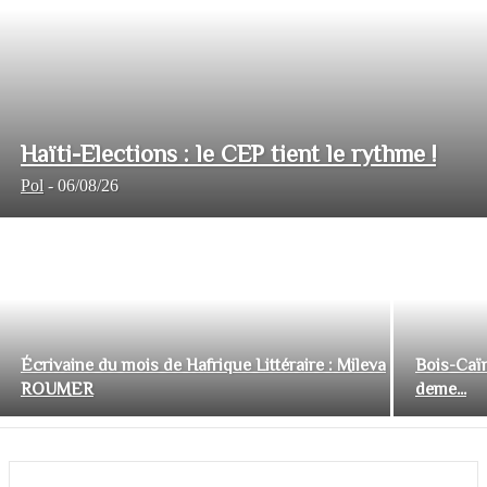
Haïti-Elections : le CEP tient le rythme !
Pol
-
06/08/26
Écrivaine du mois de Hafrique Littéraire : Mileva
Bois-Caïm
ROUMER
deme...