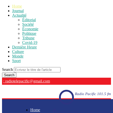
Home
Journal
Actualité
Éditorial
Société
Économie
Politique
Tribune
Covid-19
Dernière Heure
Culture
Monde
Sport
Search
: radiotelepacific@gmail.com
Radio Pacific 101.5 fm
Home
Radio Pacific 101.5 fm - En direct