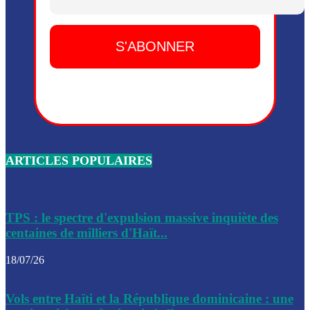
Dieu, le mardi 2 juin.
Leslie Voltaire annonce la remise du pouvoir le 7 février, s
du 3 avril 2024
Médecins Sans Frontières (MSF) annonce la suspension de 
à Bel-Air
Nouveau Numéro d’Identification pour toute demande ou
renouvellement de passeport en Haïti
ARTICLES POPULAIRES
Le consul haïtien à Santiago démissionne, dénonçant les dif
migratoires des Haïtiens
Les forces de l’ordre ont lancé une vaste opération dans le
de Bel-Air et Bas-Delmas
TPS : le spectre d'expulsion massive inquiète des
centaines de milliers d'Haït...
Les forces de l’ordre ont réussi à neutraliser plusieurs ban
cadre d’une opération
18/07/26
Le CEP a publié mardi le nouveau calendrier électoral pour
Vols entre Haïti et la République dominicaine : une
l’organisation des élections dans le pays