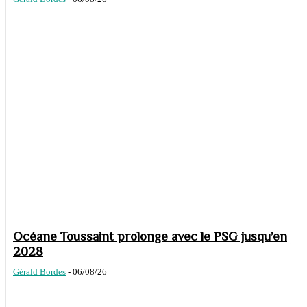
Océane Toussaint prolonge avec le PSG jusqu’en
2028
Gérald Bordes
-
06/08/26