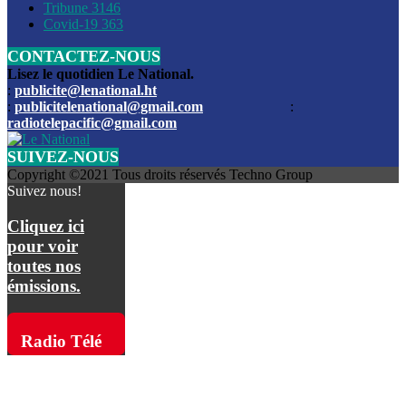
Les funérailles du journaliste Jimmy Jean tué lors de l’atta
Tribune
3146
par les bandits
Covid-19
363
CONTACTEZ-NOUS
Des échanges de tirs entre les forces de l’ordre et des ban
signalés, mercredi
Lisez le quotidien Le National.
:
publicite@lenational.ht
:
publicitelenational@gmail.com
:
L’ancien directeur general de la police nationale d’Haiti, M
radiotelepacific@gmail.com
a été intronisé, mardi
SUIVEZ-NOUS
L’ex député Prophane Victor sous les verrous de la PNH. Il a
Copyright ©2021 Tous droits réservés Techno Group
dimanche par la DCPJ
Suivez nous!
Plus de 700 nouveaux policiers ont été gradués, vendredi, 
Cliquez ici
de Police nationale d’Haiti
pour voir
toutes nos
Le gouvernement américain a décidé de rembourser les fr
émissions.
dossier pour près de 100.000 migrants
La commission municipale de Pétion-Ville informe avoir pri
Radio Télé
mesures pour renforcer la sécurité
Pacific sur
L’Administration fédérale de l’Aviation (FAA) a atténué l’int
vols vers Haïti