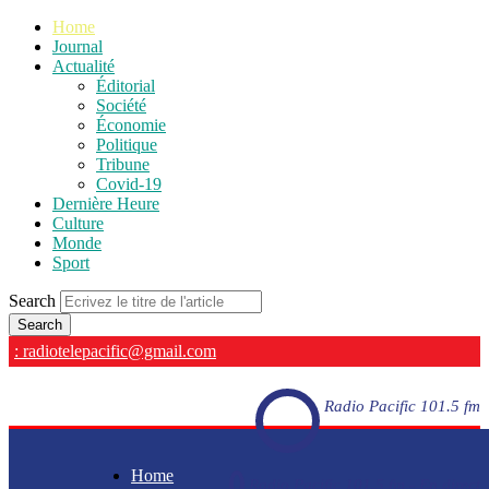
Home
Journal
Actualité
Éditorial
Société
Économie
Politique
Tribune
Covid-19
Dernière Heure
Culture
Monde
Sport
Search
: radiotelepacific@gmail.com
Radio Pacific 101.5 fm
Home
Radio Pacific 101.5 fm - En direct