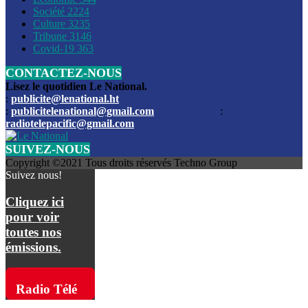
Société
2224
Culture
3235
Les funérailles du journaliste Jimmy Jean tué lors de l’atta
Tribune
3146
par les bandits
Covid-19
363
CONTACTEZ-NOUS
Des échanges de tirs entre les forces de l’ordre et des ban
signalés, mercredi
Lisez le quotidien Le National.
:
publicite@lenational.ht
:
publicitelenational@gmail.com
:
L’ancien directeur general de la police nationale d’Haiti, M
radiotelepacific@gmail.com
a été intronisé, mardi
SUIVEZ-NOUS
L’ex député Prophane Victor sous les verrous de la PNH. Il a
Copyright ©2021 Tous droits réservés Techno Group
dimanche par la DCPJ
Suivez nous!
Plus de 700 nouveaux policiers ont été gradués, vendredi, 
Cliquez ici
de Police nationale d’Haiti
pour voir
toutes nos
Le gouvernement américain a décidé de rembourser les fr
émissions.
dossier pour près de 100.000 migrants
La commission municipale de Pétion-Ville informe avoir pri
Radio Télé
mesures pour renforcer la sécurité