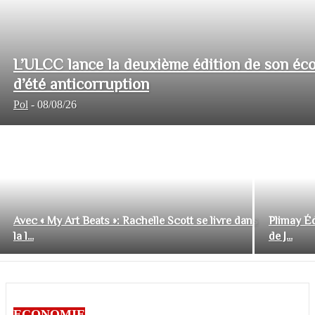
L’ULCC lance la deuxième édition de son éco
d’été anticorruption
Pol
-
08/08/26
Avec « My Art Beats »: Rachelle Scott se livre dans
Plimay Éd
la l...
de J...
ECONOMIE