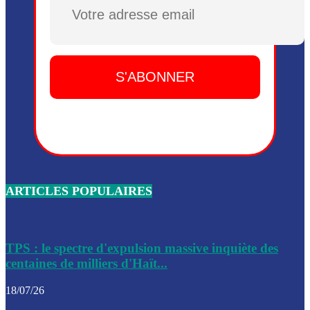
Plusieurs drones explosifs ont été largués dans la zone de 
Dieu, le mardi 2 juin.
Leslie Voltaire annonce la remise du pouvoir le 7 février, s
du 3 avril 2024
Médecins Sans Frontières (MSF) annonce la suspension de 
à Bel-Air
Nouveau Numéro d’Identification pour toute demande ou
renouvellement de passeport en Haïti
ARTICLES POPULAIRES
Le consul haïtien à Santiago démissionne, dénonçant les dif
migratoires des Haïtiens
Les forces de l’ordre ont lancé une vaste opération dans le
de Bel-Air et Bas-Delmas
TPS : le spectre d'expulsion massive inquiète des
centaines de milliers d'Haït...
Les forces de l’ordre ont réussi à neutraliser plusieurs ban
cadre d’une opération
18/07/26