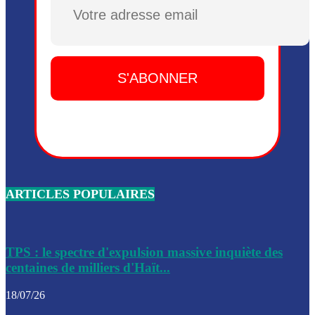
Plusieurs drones explosifs ont été largués dans la zone de 
Dieu, le mardi 2 juin.
Leslie Voltaire annonce la remise du pouvoir le 7 février, s
du 3 avril 2024
Médecins Sans Frontières (MSF) annonce la suspension de 
à Bel-Air
Nouveau Numéro d’Identification pour toute demande ou
renouvellement de passeport en Haïti
ARTICLES POPULAIRES
Le consul haïtien à Santiago démissionne, dénonçant les dif
migratoires des Haïtiens
Les forces de l’ordre ont lancé une vaste opération dans le
de Bel-Air et Bas-Delmas
TPS : le spectre d'expulsion massive inquiète des
centaines de milliers d'Haït...
Les forces de l’ordre ont réussi à neutraliser plusieurs ban
cadre d’une opération
18/07/26