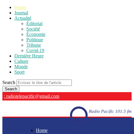
Home
Journal
Actualité
Éditorial
Société
Économie
Politique
Tribune
Covid-19
Dernière Heure
Culture
Monde
Sport
Search
: radiotelepacific@gmail.com
Radio Pacific 101.5 fm
Home
Radio Pacific 101.5 fm - En direct