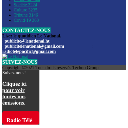
Société
2224
Culture
3235
Les funérailles du journaliste Jimmy Jean tué lors de l’atta
Tribune
3146
par les bandits
Covid-19
363
CONTACTEZ-NOUS
Des échanges de tirs entre les forces de l’ordre et des ban
signalés, mercredi
Lisez le quotidien Le National.
:
publicite@lenational.ht
:
publicitelenational@gmail.com
:
L’ancien directeur general de la police nationale d’Haiti, M
radiotelepacific@gmail.com
a été intronisé, mardi
SUIVEZ-NOUS
L’ex député Prophane Victor sous les verrous de la PNH. Il a
Copyright ©2021 Tous droits réservés Techno Group
dimanche par la DCPJ
Suivez nous!
Plus de 700 nouveaux policiers ont été gradués, vendredi, 
Cliquez ici
de Police nationale d’Haiti
pour voir
toutes nos
Le gouvernement américain a décidé de rembourser les fr
émissions.
dossier pour près de 100.000 migrants
La commission municipale de Pétion-Ville informe avoir pri
Radio Télé
mesures pour renforcer la sécurité