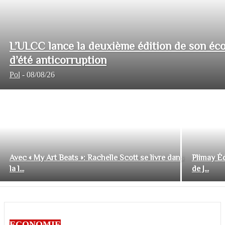
L’ULCC lance la deuxième édition de son éco
d’été anticorruption
Pol
-
08/08/26
Avec « My Art Beats »: Rachelle Scott se livre dans
Plimay Éd
la l...
de J...
ECONOMIE