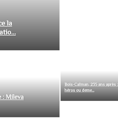
ce la
tio...
Bois-Caïman, 235 ans après :
héros ou deme...
 : Mileva