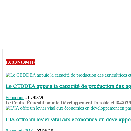
ECONOMIE
Le CEDDEA appuie la capacité de production des agri
Economie
-
07/08/26
​​​​​​​Le Centre Éducatif pour le Développement Durable et l&#
L’IA offre un levier vital aux économies en dévelop
Economie
BM
-
07/08/26