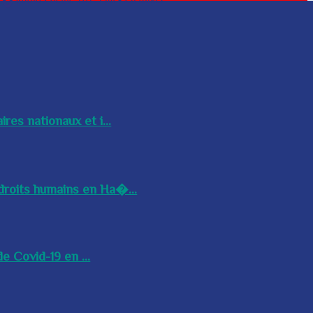
res nationaux et i...
droits humains en Ha�...
e Covid-19 en ...