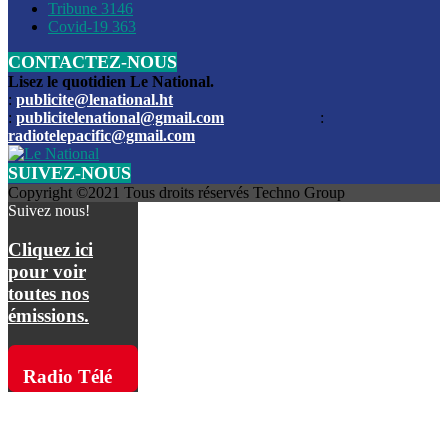
Les funérailles du journaliste Jimmy Jean tué lors de l’atta
Tribune
3146
par les bandits
Covid-19
363
CONTACTEZ-NOUS
Des échanges de tirs entre les forces de l’ordre et des ban
signalés, mercredi
Lisez le quotidien Le National.
:
publicite@lenational.ht
:
publicitelenational@gmail.com
:
L’ancien directeur general de la police nationale d’Haiti, M
radiotelepacific@gmail.com
a été intronisé, mardi
SUIVEZ-NOUS
L’ex député Prophane Victor sous les verrous de la PNH. Il a
Copyright ©2021 Tous droits réservés Techno Group
dimanche par la DCPJ
Suivez nous!
Plus de 700 nouveaux policiers ont été gradués, vendredi, 
Cliquez ici
de Police nationale d’Haiti
pour voir
toutes nos
Le gouvernement américain a décidé de rembourser les fr
émissions.
dossier pour près de 100.000 migrants
La commission municipale de Pétion-Ville informe avoir pri
Radio Télé
mesures pour renforcer la sécurité
Pacific sur
L’Administration fédérale de l’Aviation (FAA) a atténué l’int
vols vers Haïti