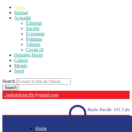
Home
Journal
Actualité
Éditorial
Société
Économie
Politique
Tribune
Covid-19
Dernière Heure
Culture
Monde
Sport
Search
: radiotelepacific@gmail.com
Radio Pacific 101.5 fm
Home
Radio Pacific 101.5 fm - En direct