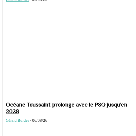
Océane Toussaint prolonge avec le PSG jusqu’en
2028
Gérald Bordes
-
06/08/26