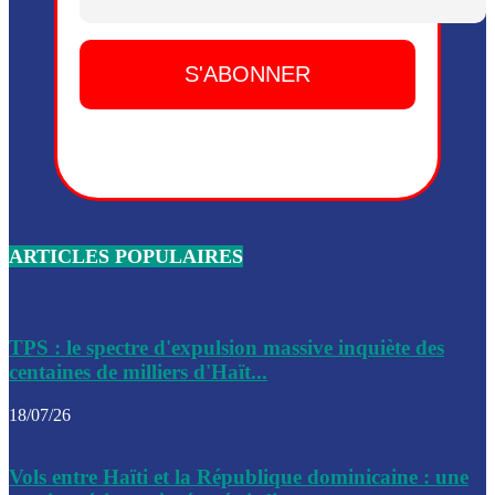
Dieu, le mardi 2 juin.
Leslie Voltaire annonce la remise du pouvoir le 7 février, s
du 3 avril 2024
Médecins Sans Frontières (MSF) annonce la suspension de 
à Bel-Air
Nouveau Numéro d’Identification pour toute demande ou
renouvellement de passeport en Haïti
ARTICLES POPULAIRES
Le consul haïtien à Santiago démissionne, dénonçant les dif
migratoires des Haïtiens
Les forces de l’ordre ont lancé une vaste opération dans le
de Bel-Air et Bas-Delmas
TPS : le spectre d'expulsion massive inquiète des
centaines de milliers d'Haït...
Les forces de l’ordre ont réussi à neutraliser plusieurs ban
cadre d’une opération
18/07/26
Le CEP a publié mardi le nouveau calendrier électoral pour
Vols entre Haïti et la République dominicaine : une
l’organisation des élections dans le pays