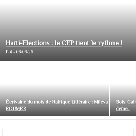
Haïti-Elections : le CEP tient le rythme !
Pol
-
06/08/26
Écrivaine du mois de Hafrique Littéraire : Mileva
Bois-Caïm
ROUMER
deme...