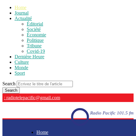
Home
Journal
Actualité
Éditorial
Société
Économie
Politique
Tribune
Covid-19
Dernière Heure
Culture
Monde
Sport
Search
: radiotelepacific@gmail.com
Radio Pacific 101.5 fm
Home
Radio Pacific 101.5 fm - En direct