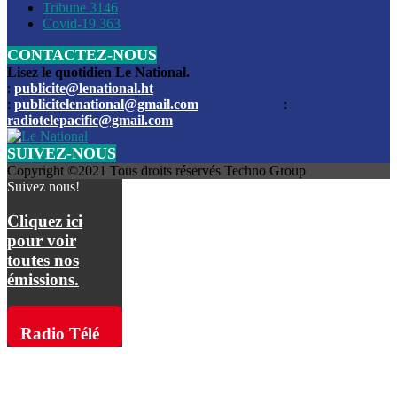
Les funérailles du journaliste Jimmy Jean tué lors de l’atta
Tribune
3146
par les bandits
Covid-19
363
CONTACTEZ-NOUS
Des échanges de tirs entre les forces de l’ordre et des ban
signalés, mercredi
Lisez le quotidien Le National.
:
publicite@lenational.ht
:
publicitelenational@gmail.com
:
L’ancien directeur general de la police nationale d’Haiti, M
radiotelepacific@gmail.com
a été intronisé, mardi
SUIVEZ-NOUS
L’ex député Prophane Victor sous les verrous de la PNH. Il a
Copyright ©2021 Tous droits réservés Techno Group
dimanche par la DCPJ
Suivez nous!
Plus de 700 nouveaux policiers ont été gradués, vendredi, 
Cliquez ici
de Police nationale d’Haiti
pour voir
toutes nos
Le gouvernement américain a décidé de rembourser les fr
émissions.
dossier pour près de 100.000 migrants
La commission municipale de Pétion-Ville informe avoir pri
Radio Télé
mesures pour renforcer la sécurité
Pacific sur
L’Administration fédérale de l’Aviation (FAA) a atténué l’int
vols vers Haïti