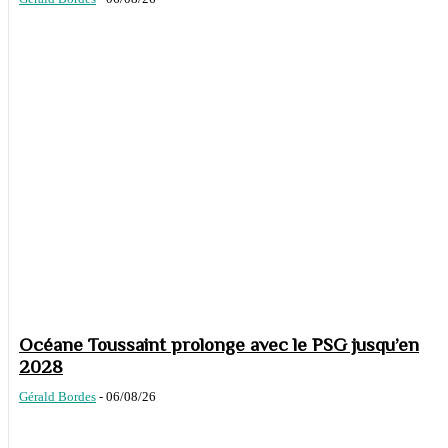
Océane Toussaint prolonge avec le PSG jusqu’en
2028
Gérald Bordes
-
06/08/26