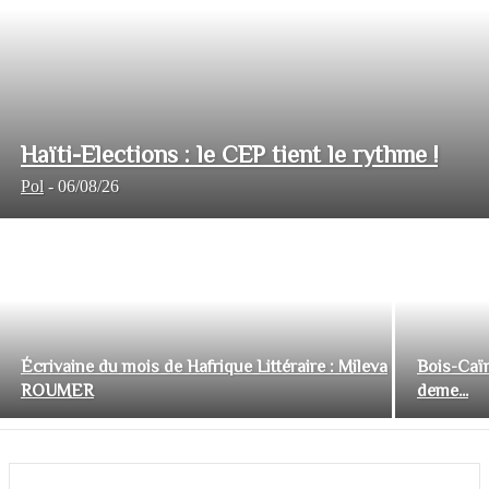
Haïti-Elections : le CEP tient le rythme !
Pol
-
06/08/26
Écrivaine du mois de Hafrique Littéraire : Mileva
Bois-Caïm
ROUMER
deme...