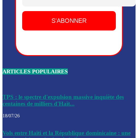
Dieu, le mardi 2 juin.
Leslie Voltaire annonce la remise du pouvoir le 7 février, s
du 3 avril 2024
Médecins Sans Frontières (MSF) annonce la suspension de 
à Bel-Air
Nouveau Numéro d’Identification pour toute demande ou
renouvellement de passeport en Haïti
ARTICLES POPULAIRES
Le consul haïtien à Santiago démissionne, dénonçant les dif
migratoires des Haïtiens
Les forces de l’ordre ont lancé une vaste opération dans le
de Bel-Air et Bas-Delmas
TPS : le spectre d'expulsion massive inquiète des
centaines de milliers d'Haït...
Les forces de l’ordre ont réussi à neutraliser plusieurs ban
cadre d’une opération
18/07/26
Le CEP a publié mardi le nouveau calendrier électoral pour
Vols entre Haïti et la République dominicaine : une
l’organisation des élections dans le pays