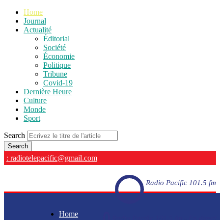
Home
Journal
Actualité
Éditorial
Société
Économie
Politique
Tribune
Covid-19
Dernière Heure
Culture
Monde
Sport
Search
: radiotelepacific@gmail.com
Radio Pacific 101.5 fm
Home
Radio Pacific 101.5 fm - En direct