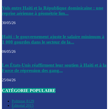
Le CEP a publié mardi le nouveau calendrier électoral pour
Vols entre Haïti et la République dominicaine : une
l’organisation des élections dans le pays
reprise aérienne à géométrie lim...
La DGI promet une solution aux problèmes d’immatriculatio
30/05/26
Gustavo Petro : Un appel à la solidarité entre Haïti et la C
Haïti : le gouvernement ajuste le salaire minimum à
des solutions communes
1 000 gourdes dans le secteur de la...
Le CPT envisage de moderniser l’aéroport du Cap-Haitien 
06/05/26
construire un autre aéroport
Le président colombien, Gustavo Petro, a visité la ville de 
Les États-Unis réaffirment leur soutien à Haïti et à la
mercredi
Force de répression des gang...
Le conseiller-président, Fritz Alphonse Jean, plaide pour l’
25/04/26
aide de 200M$ pour Haïti
CATÉGORIE POPULAIRE
Jour J – 2, des délégations commencent à arriver à Jacmel 
conseil des ministres
Politique
8129
Éditorial
2015
Le gouvernement a inauguré ce vendredi le port commercia