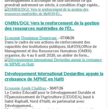
développement d’accomplir en une décennie ce qui
prendrait autrement un siècle, à condition d’agir rapide...
OMRH/DGI: Vers le renforcement de la gestion
des ressources matérielles de l'Ét...
Economie
Dominique Domerçant
-
07/08/26
Dans le cadre de ses actions de renforcement des
capacités des institutions publiques, l&#039;Office de
Management et des Ressources Humaines (OMRH)
organise, du 4 au 6 août 2026, un atelier de form...
Développement international Desjardins appuie la
croissance de MPME en Haïti
Economie
Annik Chalifour
-
30/07/26
​​​​​​​Le Centre Éducatif pour le Développement Durable et
l’Épanouissement de l’Agriculture (CEDDEA), basé à
Saint-Raphaël, Nord d’Haïti, en partenariat avec
Développement...