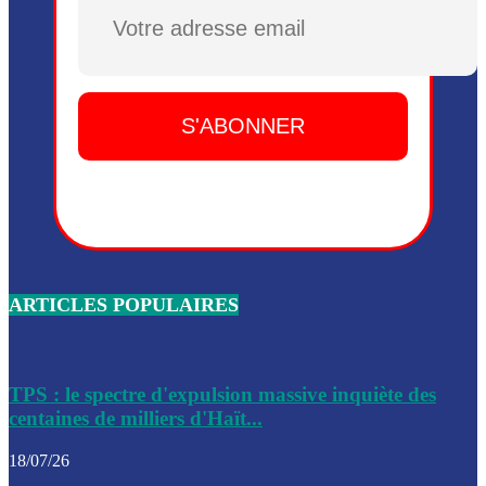
Dieu, le mardi 2 juin.
Plusieurs drones explosifs ont été largués dans la zone de 
Dieu, le mardi 2 juin.
Leslie Voltaire annonce la remise du pouvoir le 7 février, s
du 3 avril 2024
Médecins Sans Frontières (MSF) annonce la suspension de 
à Bel-Air
Nouveau Numéro d’Identification pour toute demande ou
renouvellement de passeport en Haïti
ARTICLES POPULAIRES
Le consul haïtien à Santiago démissionne, dénonçant les dif
migratoires des Haïtiens
Les forces de l’ordre ont lancé une vaste opération dans le
de Bel-Air et Bas-Delmas
TPS : le spectre d'expulsion massive inquiète des
centaines de milliers d'Haït...
Les forces de l’ordre ont réussi à neutraliser plusieurs ban
cadre d’une opération
18/07/26