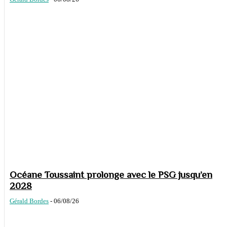
Océane Toussaint prolonge avec le PSG jusqu’en
2028
Gérald Bordes
-
06/08/26