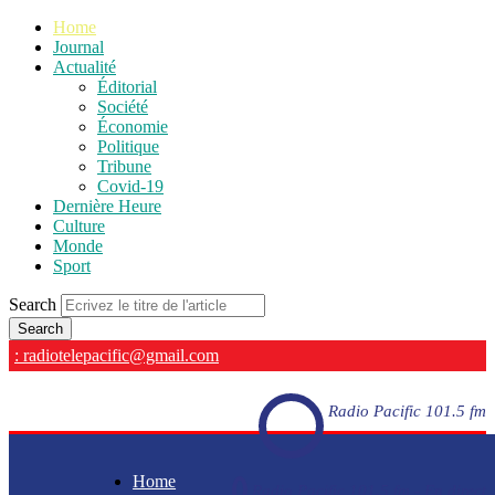
Home
Journal
Actualité
Éditorial
Société
Économie
Politique
Tribune
Covid-19
Dernière Heure
Culture
Monde
Sport
Search
: radiotelepacific@gmail.com
Radio Pacific 101.5 fm
Home
Radio Pacific 101.5 fm - En direct