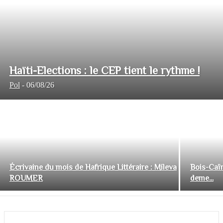
Haïti-Elections : le CEP tient le rythme !
Pol
-
06/08/26
Écrivaine du mois de Hafrique Littéraire : Mileva
Bois-Caïm
ROUMER
deme...