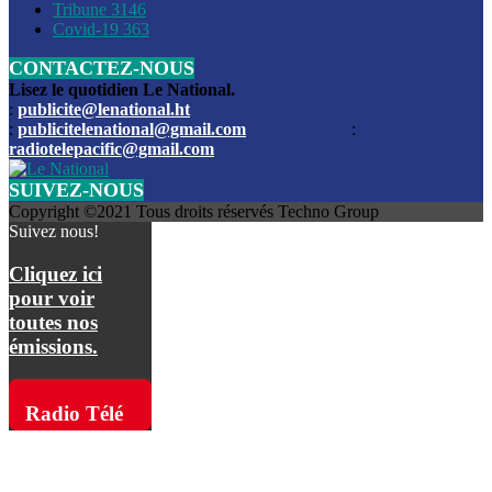
Les funérailles du journaliste Jimmy Jean tué lors de l’atta
Tribune
3146
par les bandits
Covid-19
363
CONTACTEZ-NOUS
Des échanges de tirs entre les forces de l’ordre et des ban
signalés, mercredi
Lisez le quotidien Le National.
:
publicite@lenational.ht
:
publicitelenational@gmail.com
:
L’ancien directeur general de la police nationale d’Haiti, M
radiotelepacific@gmail.com
a été intronisé, mardi
SUIVEZ-NOUS
L’ex député Prophane Victor sous les verrous de la PNH. Il a
Copyright ©2021 Tous droits réservés Techno Group
dimanche par la DCPJ
Suivez nous!
Plus de 700 nouveaux policiers ont été gradués, vendredi, 
Cliquez ici
de Police nationale d’Haiti
pour voir
toutes nos
Le gouvernement américain a décidé de rembourser les fr
émissions.
dossier pour près de 100.000 migrants
La commission municipale de Pétion-Ville informe avoir pri
Radio Télé
mesures pour renforcer la sécurité
Pacific sur
L’Administration fédérale de l’Aviation (FAA) a atténué l’int
vols vers Haïti