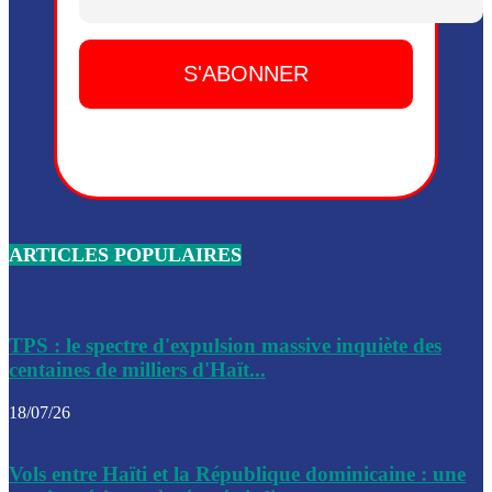
Dieu, le mardi 2 juin.
Leslie Voltaire annonce la remise du pouvoir le 7 février, s
du 3 avril 2024
Médecins Sans Frontières (MSF) annonce la suspension de 
à Bel-Air
Nouveau Numéro d’Identification pour toute demande ou
renouvellement de passeport en Haïti
ARTICLES POPULAIRES
Le consul haïtien à Santiago démissionne, dénonçant les dif
migratoires des Haïtiens
Les forces de l’ordre ont lancé une vaste opération dans le
de Bel-Air et Bas-Delmas
TPS : le spectre d'expulsion massive inquiète des
centaines de milliers d'Haït...
Les forces de l’ordre ont réussi à neutraliser plusieurs ban
cadre d’une opération
18/07/26
Le CEP a publié mardi le nouveau calendrier électoral pour
Vols entre Haïti et la République dominicaine : une
l’organisation des élections dans le pays