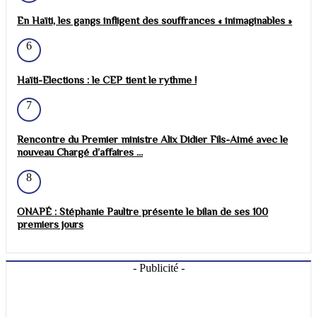
En Haïti, les gangs infligent des souffrances « inimaginables »
6
Haïti-Elections : le CEP tient le rythme !
7
Rencontre du Premier ministre Alix Didier Fils-Aimé avec le
nouveau Chargé d’affaires ...
8
ONAPÉ : Stéphanie Paultre présente le bilan de ses 100
premiers jours
- Publicité -