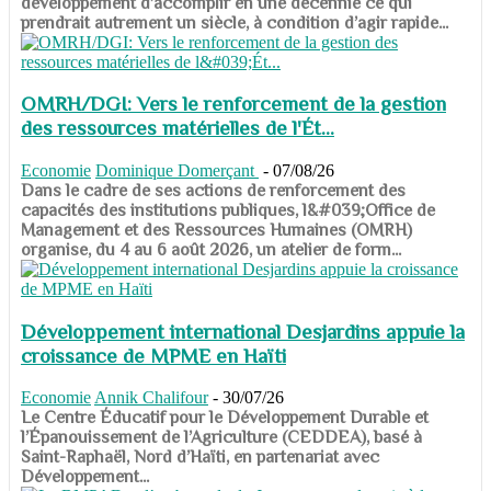
développement d’accomplir en une décennie ce qui
prendrait autrement un siècle, à condition d’agir rapide...
OMRH/DGI: Vers le renforcement de la gestion
des ressources matérielles de l'Ét...
Economie
Dominique Domerçant
-
07/08/26
Dans le cadre de ses actions de renforcement des
capacités des institutions publiques, l&#039;Office de
Management et des Ressources Humaines (OMRH)
organise, du 4 au 6 août 2026, un atelier de form...
Développement international Desjardins appuie la
croissance de MPME en Haïti
Economie
Annik Chalifour
-
30/07/26
​​​​​​​Le Centre Éducatif pour le Développement Durable et
l’Épanouissement de l’Agriculture (CEDDEA), basé à
Saint-Raphaël, Nord d’Haïti, en partenariat avec
Développement...