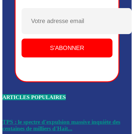
Plusieurs drones explosifs ont été largués dans la zone de 
Dieu, le mardi 2 juin.
Plusieurs drones explosifs ont été largués dans la zone de 
Dieu, le mardi 2 juin.
Leslie Voltaire annonce la remise du pouvoir le 7 février, s
du 3 avril 2024
Médecins Sans Frontières (MSF) annonce la suspension de 
à Bel-Air
Nouveau Numéro d’Identification pour toute demande ou
renouvellement de passeport en Haïti
ARTICLES POPULAIRES
Le consul haïtien à Santiago démissionne, dénonçant les dif
migratoires des Haïtiens
Les forces de l’ordre ont lancé une vaste opération dans le
de Bel-Air et Bas-Delmas
TPS : le spectre d'expulsion massive inquiète des
centaines de milliers d'Haït...