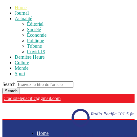
Home
Journal
Actualité
Éditorial
Société
Économie
Politique
Tribune
Covid-19
Dernière Heure
Culture
Monde
Sport
Search
: radiotelepacific@gmail.com
Radio Pacific 101.5 fm
Home
Radio Pacific 101.5 fm - En direct