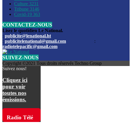
Culture
3231
Les funérailles du journaliste Jimmy Jean tué lors de l’atta
Tribune
3146
par les bandits
Covid-19
363
CONTACTEZ-NOUS
Des échanges de tirs entre les forces de l’ordre et des ban
signalés, mercredi
Lisez le quotidien Le National.
:
publicite@lenational.ht
:
publicitelenational@gmail.com
:
L’ancien directeur general de la police nationale d’Haiti, M
radiotelepacific@gmail.com
a été intronisé, mardi
SUIVEZ-NOUS
L’ex député Prophane Victor sous les verrous de la PNH. Il a
Copyright ©2021 Tous droits réservés Techno Group
dimanche par la DCPJ
Suivez nous!
Plus de 700 nouveaux policiers ont été gradués, vendredi, 
Cliquez ici
de Police nationale d’Haiti
pour voir
toutes nos
Le gouvernement américain a décidé de rembourser les fr
émissions.
dossier pour près de 100.000 migrants
La commission municipale de Pétion-Ville informe avoir pri
Radio Télé
mesures pour renforcer la sécurité
Pacific sur
L’Administration fédérale de l’Aviation (FAA) a atténué l’int