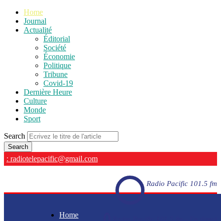
Home
Journal
Actualité
Éditorial
Société
Économie
Politique
Tribune
Covid-19
Dernière Heure
Culture
Monde
Sport
Search
: radiotelepacific@gmail.com
Radio Pacific 101.5 fm
Home
Radio Pacific 101.5 fm - En direct