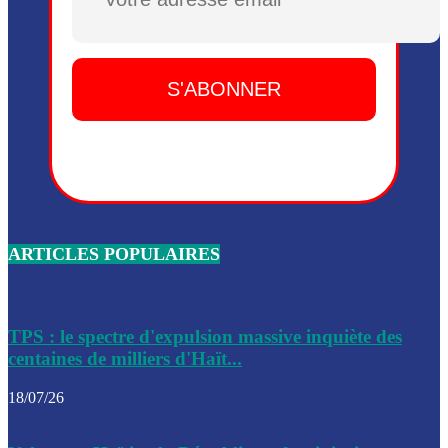
Plusieurs drones explosifs ont été largués dans la zone de 
Dieu, le mardi 2 juin.
Leslie Voltaire annonce la remise du pouvoir le 7 février, s
du 3 avril 2024
Médecins Sans Frontières (MSF) annonce la suspension de 
à Bel-Air
Nouveau Numéro d’Identification pour toute demande ou
renouvellement de passeport en Haïti
ARTICLES POPULAIRES
Le consul haïtien à Santiago démissionne, dénonçant les dif
migratoires des Haïtiens
Les forces de l’ordre ont lancé une vaste opération dans le
de Bel-Air et Bas-Delmas
TPS : le spectre d'expulsion massive inquiète des
centaines de milliers d'Haït...
Les forces de l’ordre ont réussi à neutraliser plusieurs ban
cadre d’une opération
18/07/26
Le CEP a publié mardi le nouveau calendrier électoral pour