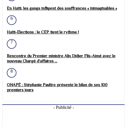
En Haïti, les gangs infligent des souffrances « inimaginables »
6
Haïti-Elections : le CEP tient le rythme !
7
Rencontre du Premier ministre Alix Didier Fils-Aimé avec le
nouveau Chargé d’affaires ...
8
ONAPÉ : Stéphanie Paultre présente le bilan de ses 100
premiers jours
- Publicité -