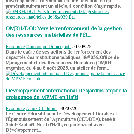
développement d’accomplir en une décennie ce qui
prendrait autrement un siècle, à condition d’agir rapide...
OMRH/DGI: Vers le renforcement de la gestion
des ressources matérielles de l'Ét...
Economie
Dominique Domerçant
-
07/08/26
Dans le cadre de ses actions de renforcement des
capacités des institutions publiques, l&#039;Office de
Management et des Ressources Humaines (OMRH)
organise, du 4 au 6 août 2026, un atelier de form...
Développement international Desjardins appuie la
croissance de MPME en Haïti
Economie
Annik Chalifour
-
30/07/26
​​​​​​​Le Centre Éducatif pour le Développement Durable et
l’Épanouissement de l’Agriculture (CEDDEA), basé à
Saint-Raphaël, Nord d’Haïti, en partenariat avec
Développement...