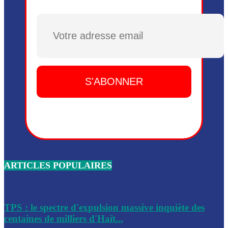
Plusieurs drones explosifs ont été largués dans la zone de 
Dieu, le mardi 2 juin.
Plusieurs drones explosifs ont été largués dans la zone de 
Dieu, le mardi 2 juin.
Leslie Voltaire annonce la remise du pouvoir le 7 février, s
du 3 avril 2024
Médecins Sans Frontières (MSF) annonce la suspension de 
à Bel-Air
Nouveau Numéro d’Identification pour toute demande ou
renouvellement de passeport en Haïti
ARTICLES POPULAIRES
Le consul haïtien à Santiago démissionne, dénonçant les dif
migratoires des Haïtiens
Les forces de l’ordre ont lancé une vaste opération dans le
de Bel-Air et Bas-Delmas
TPS : le spectre d'expulsion massive inquiète des
centaines de milliers d'Haït...