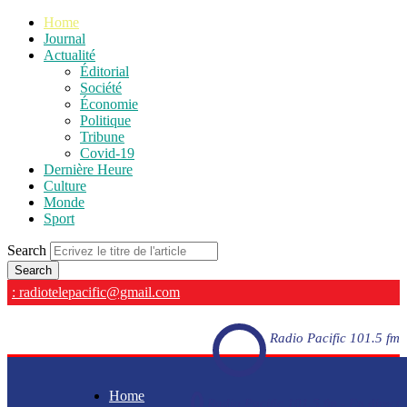
Home
Journal
Actualité
Éditorial
Société
Économie
Politique
Tribune
Covid-19
Dernière Heure
Culture
Monde
Sport
Search
: radiotelepacific@gmail.com
Radio Pacific 101.5 fm
Home
Radio Pacific 101.5 fm - En direct