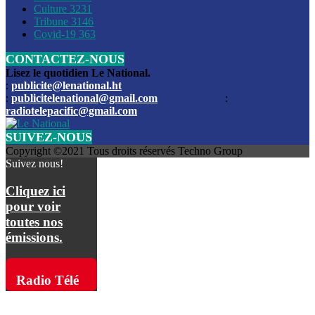
Culture
3231
Les funérailles du journaliste Jimmy Jean tué lors de l’atta
Tribune
3146
par les bandits
Covid-19
363
CONTACTEZ-NOUS
Des échanges de tirs entre les forces de l’ordre et des ban
signalés, mercredi
Lisez le quotidien Le National.
:
publicite@lenational.ht
:
publicitelenational@gmail.com
:
L’ancien directeur general de la police nationale d’Haiti, M
radiotelepacific@gmail.com
a été intronisé, mardi
SUIVEZ-NOUS
L’ex député Prophane Victor sous les verrous de la PNH. Il a
Copyright ©2021 Tous droits réservés Techno Group
dimanche par la DCPJ
Suivez nous!
Plus de 700 nouveaux policiers ont été gradués, vendredi, 
Cliquez ici
de Police nationale d’Haiti
pour voir
toutes nos
Le gouvernement américain a décidé de rembourser les fr
émissions.
dossier pour près de 100.000 migrants
La commission municipale de Pétion-Ville informe avoir pri
Radio Télé
mesures pour renforcer la sécurité
Pacific sur
L’Administration fédérale de l’Aviation (FAA) a atténué l’int