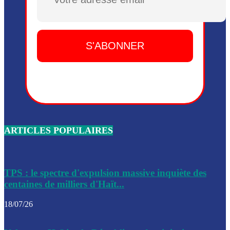
Plusieurs drones explosifs ont été largués dans la zone de 
Dieu, le mardi 2 juin.
Leslie Voltaire annonce la remise du pouvoir le 7 février, s
du 3 avril 2024
Médecins Sans Frontières (MSF) annonce la suspension de 
à Bel-Air
Nouveau Numéro d’Identification pour toute demande ou
renouvellement de passeport en Haïti
ARTICLES POPULAIRES
Le consul haïtien à Santiago démissionne, dénonçant les dif
migratoires des Haïtiens
Les forces de l’ordre ont lancé une vaste opération dans le
de Bel-Air et Bas-Delmas
TPS : le spectre d'expulsion massive inquiète des
centaines de milliers d'Haït...
Les forces de l’ordre ont réussi à neutraliser plusieurs ban
cadre d’une opération
18/07/26
Le CEP a publié mardi le nouveau calendrier électoral pour