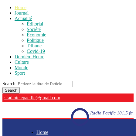
Home
Journal
Actualité
Éditorial
Société
Économie
Politique
Tribune
Covid-19
Dernière Heure
Culture
Monde
Sport
Search
: radiotelepacific@gmail.com
Radio Pacific 101.5 fm
Home
Radio Pacific 101.5 fm - En direct