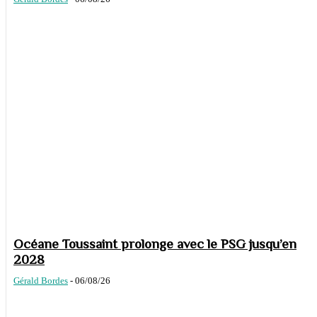
Océane Toussaint prolonge avec le PSG jusqu’en
2028
Gérald Bordes
-
06/08/26