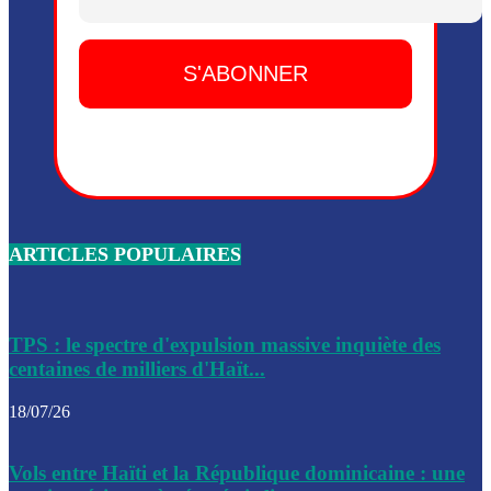
Dieu, le mardi 2 juin.
Leslie Voltaire annonce la remise du pouvoir le 7 février, s
du 3 avril 2024
Médecins Sans Frontières (MSF) annonce la suspension de 
à Bel-Air
Nouveau Numéro d’Identification pour toute demande ou
renouvellement de passeport en Haïti
ARTICLES POPULAIRES
Le consul haïtien à Santiago démissionne, dénonçant les dif
migratoires des Haïtiens
Les forces de l’ordre ont lancé une vaste opération dans le
de Bel-Air et Bas-Delmas
TPS : le spectre d'expulsion massive inquiète des
centaines de milliers d'Haït...
Les forces de l’ordre ont réussi à neutraliser plusieurs ban
cadre d’une opération
18/07/26
Le CEP a publié mardi le nouveau calendrier électoral pour
Vols entre Haïti et la République dominicaine : une
l’organisation des élections dans le pays