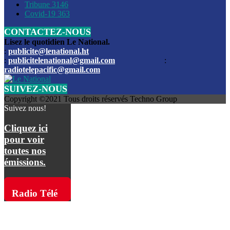
Les funérailles du journaliste Jimmy Jean tué lors de l’atta
Tribune
3146
par les bandits
Covid-19
363
CONTACTEZ-NOUS
Des échanges de tirs entre les forces de l’ordre et des ban
signalés, mercredi
Lisez le quotidien Le National.
:
publicite@lenational.ht
:
publicitelenational@gmail.com
:
L’ancien directeur general de la police nationale d’Haiti, M
radiotelepacific@gmail.com
a été intronisé, mardi
SUIVEZ-NOUS
L’ex député Prophane Victor sous les verrous de la PNH. Il a
Copyright ©2021 Tous droits réservés Techno Group
dimanche par la DCPJ
Suivez nous!
Plus de 700 nouveaux policiers ont été gradués, vendredi, 
Cliquez ici
de Police nationale d’Haiti
pour voir
toutes nos
Le gouvernement américain a décidé de rembourser les fr
émissions.
dossier pour près de 100.000 migrants
La commission municipale de Pétion-Ville informe avoir pri
Radio Télé
mesures pour renforcer la sécurité
Pacific sur
L’Administration fédérale de l’Aviation (FAA) a atténué l’int
vols vers Haïti