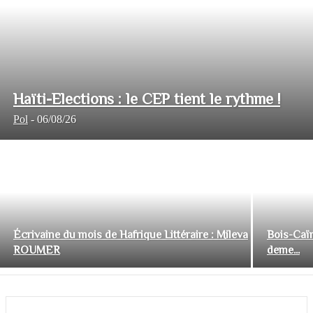
Haïti-Elections : le CEP tient le rythme !
Pol
-
06/08/26
Écrivaine du mois de Hafrique Littéraire : Mileva
Bois-Caïm
ROUMER
deme...