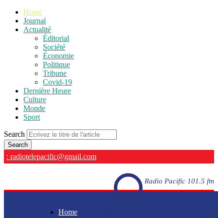
Home
Journal
Actualité
Éditorial
Société
Économie
Politique
Tribune
Covid-19
Dernière Heure
Culture
Monde
Sport
Search
: radiotelepacific@gmail.com
Radio Pacific 101.5 fm
Home
Radio Pacific 101.5 fm - En direct